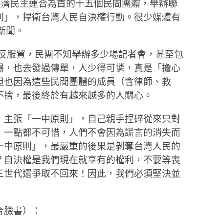
、經濟民主連合為首的十五個民間團體，舉辦聯
則」，捍衛台灣人民自決權行動。很少媒體有
到新聞。
了反服貿，民團不知舉辦多少場記者會，甚至包
場，也去發過傳單，人少得可憐，真是「擔心
但也因為這些民間團體的成員（含律師、教
不捨，最後終於有越來越多的人關心。
，主張「一中原則」，自己親手捏碎從來只對
，一點都不可惜，人們不會因為謊言的消失而
一中原則」，最嚴重的後果是剝奪台灣人民的
？自決權是我們現在就享有的權利，不要等喪
三世代還爭取不回來！因此，我們必須堅決並
合臉書）：