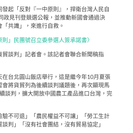
同發起「反對『一中原則』，捍衛台灣人民自
共同政見刊登競選公報，並推動新國會通過決
會「共識」，來進行自救。
原則」民團號召立委參選人簽承諾書〉
貨貿談判」記者會。該記者會聯合新聞稿指
天在台北圓山飯店舉行，這是繼今年10月夏張
習會將貨貿列為後續談判議題後，再次顯現馬
後續談判，擴大開放中國農工產品進口台灣，完
檢驗不可退」「農民權益不可讓」「勞工生計
貿談判」「沒有社會團結，沒有貿易協定」