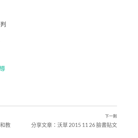
談判
定
報導
下一則
永和教
分享文章：沃草 2015 11 26 臉書貼文