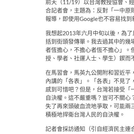
前天（11/19）以台灣教授協會
合記者會，主題為：反對「一中原
報導，即使用Google也不容易找
我想起2013年六月中旬以後，為
括到街頭發傳單。我去過其中的幾
者恆擔心，不擔心者恆不擔心」。
授、學者、社運人士、學生）鍥而
在馬習會，馬英九公開附和習近平
內講的「各表」。「各表」不見了
感到可惜吧？但是，台灣若接受「
自決權。這不嚴重嗎？豈可不關心
失了再來頭破血流地爭取，可能兩
積極地捍衛台灣人民的自決權。
記者會採訪通知（引自經濟民主連