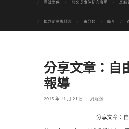
霧社事件
陳文成事件紀念廣場
反服
悼念前輩與師友
未分類
簡介
分享文章：自由時報
報導
2015 年 11 月 21 日
/
周婉窈
分享文章：自由時