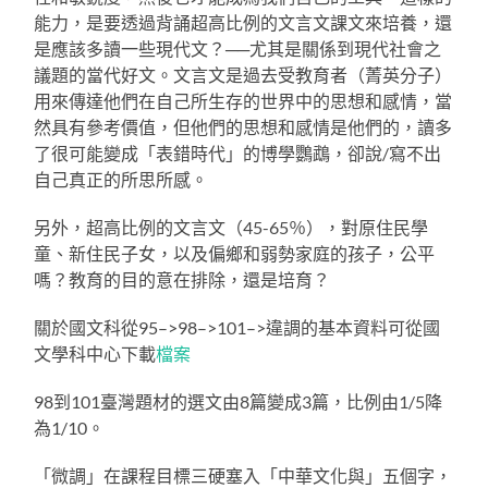
能力，是要透過背誦超高比例的文言文課文來培養，還
是應該多讀一些現代文？──尤其是關係到現代社會之
議題的當代好文。文言文是過去受教育者（菁英分子）
用來傳達他們在自己所生存的世界中的思想和感情，當
然具有參考價值，但他們的思想和感情是他們的，讀多
了很可能變成「表錯時代」的博學鸚鵡，卻說/寫不出
自己真正的所思所感。
另外，超高比例的文言文（45-65％），對原住民學
童、新住民子女，以及偏鄉和弱勢家庭的孩子，公平
嗎？教育的目的意在排除，還是培育？
關於國文科從95–>98–>101–>違調的基本資料可從國
文學科中心下載
檔案
98到101臺灣題材的選文由8篇變成3篇，比例由1/5降
為1/10。
「微調」在課程目標三硬塞入「中華文化與」五個字，