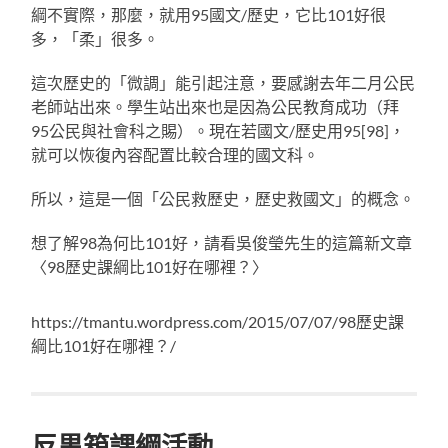
綱不實際，那麼，就用95國文/歷史，它比101好很
多，「柔」很多。
這次歷史的「微調」能引起注意，要感謝去年二月公民
老師站出來。學生站出來也是因為公民教育成功（拜
95公民與社會科之賜）。現在若國文/歷史用95[98]，
就可以恢復內容配置比較合理的國文科。
所以，這是一個「公民救歷史，歷史救國文」的概念。
想了解98為何比101好，請看吳俊瑩先生的這篇新文章
〈98歷史課綱比101好在哪裡？〉
https://tmantu.wordpress.com/2015/07/07/98歷史課
綱比101好在哪裡？/
反黒箱課綱活動