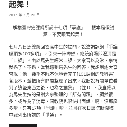
起舞！
2015 年 7 月 23 日
解構臺灣史課綱所謂十七項「爭議」──根本是假議
題，不要跟著起舞！
七月八日馬總統回答高中生的提問，說違調課綱「爭議
處頂多100多項」，引來一陣嘩然，總統府隨即澄清是
「口誤」。由於馬先生經常口誤，大家習以為常，事情
就過了。不過，當我聽到馬先生的回答，我想到謝大寧
曾說：他「幾乎不眠不休地看完了[101課綱的教科書]
各版本，並把所有問題整理了出來，我聽說有關單位看
到了這些東西之後，也為之震驚」（註1），我直覺以
為馬先生指的是謝大寧整理的「所有問題」，顯然很
多。或許為了消毒，國教院也很快出面說，啊，沒那麼
多啦，只有17項「爭議」啦，並且在次日該院新聞稿
中羅列出所謂的「爭議」。