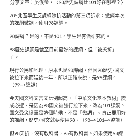
分享文章：吳俊瑩，〈98歷史課綱比101好在哪裡？〉
705北區學生反課綱陳抗活動的第三項訴求：撤銷本次
的課綱微調，使用98課綱。
98課綱？是的，不是101。學生是有做研究的。
98歷史課綱是截至目前最好的課綱，但「被夭折」
了。
現行公民和地理，原本也是98課綱，但因98歷史/國文
被拉下來而延後一年，所以正確來說，是99課綱。
（99─>違調）
今天國文科文言文比例超高，「中華文化基本教材」變
成必選，是因為98國文被強行拉下來，改為101課綱。
國文受災慘重是這個時候，不是「微調」。真正要用好
的課綱，歷史/國文就要使用98。（98─>101─>違調）
但98夭折，沒有教科書，95有教科書。如果使用98課