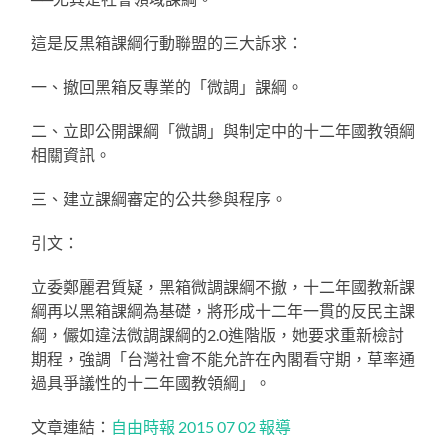
這是反黒箱課綱行動聯盟的三大訴求：
一、撤回黑箱反專業的「微調」課綱。
二、立即公開課綱「微調」與制定中的十二年國教領綱
相關資訊。
三、建立課綱審定的公共參與程序。
引文：
立委鄭麗君質疑，黑箱微調課綱不撤，十二年國教新課
綱再以黑箱課綱為基礎，將形成十二年一貫的反民主課
綱，儼如違法微調課綱的2.0進階版，她要求重新檢討
期程，強調「台灣社會不能允許在內閣看守期，草率通
過具爭議性的十二年國教領綱」。
文章連結：
自由時報 2015 07 02 報導