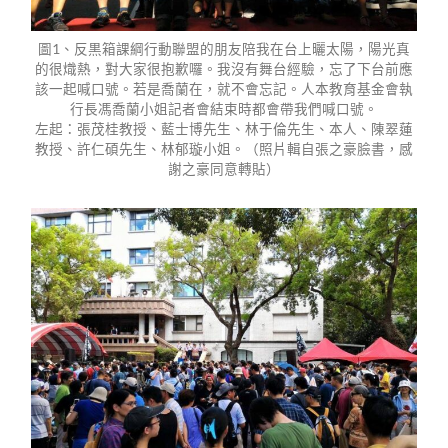
圖1、反黒箱課綱行動聯盟的朋友陪我在台上曬太陽，陽光真
的很熾熱，對大家很抱歉囉。我沒有舞台經驗，忘了下台前應
該一起喊口號。若是喬蘭在，就不會忘記。人本教育基金會執
行長馮喬蘭小姐記者會結束時都會帶我們喊口號。
左起：張茂桂教授、藍士博先生、林于倫先生、本人、陳翠蓮
教授、許仁碩先生、林郁璇小姐。（照片輯自張之豪臉書，感
謝之豪同意轉貼）