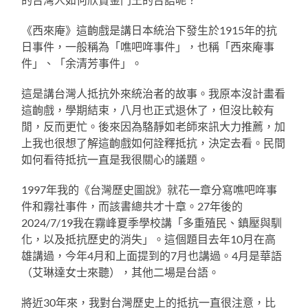
《西來庵》這齣戲是講日本統治下發生於1915年的抗
日事件，一般稱為「噍吧哖事件」，也稱「西來庵事
件」、「余清芳事件」。
這是講台灣人抵抗外來統治者的故事。我原本沒計畫看
這齣戲，學期結束，八月也正式退休了，但沒比較有
閒，反而更忙。後來因為駱靜如老師來訊大力推薦，加
上我也很想了解這齣戲如何詮釋抵抗，決定去看。民間
如何看待抵抗一直是我很關心的議題。
1997年我的《台灣歷史圖說》就花一章分寫噍吧哖事
件和霧社事件，而該書總共才十章。27年後的
2024/7/19我在霧峰夏季學校講「多重殖民、鎮壓與馴
化，以及抵抗歷史的消失」。這個題目去年10月在高
雄講過，今年4月和上面提到的7月也講過。4月是華語
（艾琳達女士來聽），其他二場是台語。
將近30年來，我對台灣歷史上的抵抗一直很注意，比