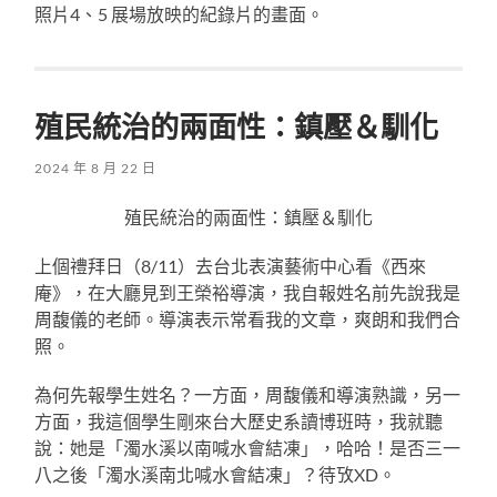
照片4、5 展場放映的紀錄片的畫面。
殖民統治的兩面性：鎮壓＆馴化
2024 年 8 月 22 日
殖民統治的兩面性：鎮壓＆馴化
上個禮拜日（8/11）去台北表演藝術中心看《西來
庵》，在大廳見到王榮裕導演，我自報姓名前先說我是
周馥儀的老師。導演表示常看我的文章，爽朗和我們合
照。
為何先報學生姓名？一方面，周馥儀和導演熟識，另一
方面，我這個學生剛來台大歷史系讀博班時，我就聽
說：她是「濁水溪以南喊水會結凍」，哈哈！是否三一
八之後「濁水溪南北喊水會結凍」？待攷XD。