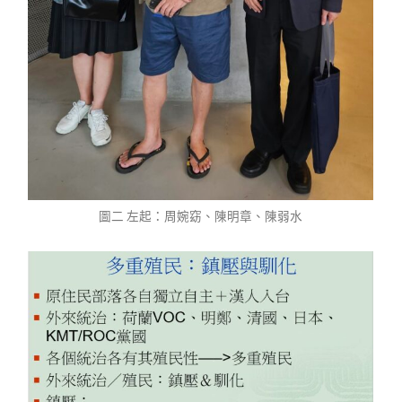
圖二 左起：周婉窈、陳明章、陳弱水