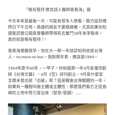
「唯有堅持 懷念詩人醫師曾貴海」展
今天本來是最後一天，可能有很多人想看，館方延到禮
拜日下午五時。高雄的朋友不要錯過喔，尤其如果你知
道衛武營公園是曾醫師帶領有志奮鬥18年來爭取來。
真的就是唯有堅持！!
曾貴海覺醒很早，他在大一那一年就認知到他是台灣
人，no more no less。我對照年表，應該是1964。
1964年距今60年，一甲子。你知道那一年4月吳濁流創
辦《台灣文藝》、6月《笠》詩刊創立，9月是什麼宣
言還未發出就「出破」呢？這是戰後台灣關鍵的一年。
如果有一種樹叫做主體或主體性，那麽我們看它正從島
嶼的土地中努力冒出來（發芽/發穎）……