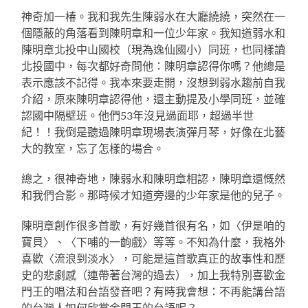
神奇加一椿。我和我先生陳弱水在大廳繞繞，突然在一
個隱蔽的角落看到陳明章和一位少年家。我知道弱水和
陳明章北投中山國校（現為逸仙國小）同班，也同樣讀
北投國中，每次都好奇問他：陳明章認得你嗎？他總是
表示應該不記得。我本來要走開，沒想到弱水趨前自我
介紹，原來陳明章認得他，還主動提及小學同班，並確
認國中隔壁班。他們53年沒見過面耶，超過半世
紀！！我倒是聽過陳明章現場表演彈月琴，好像在北藝
大的教室，忘了怎樣的場合。
總之，很神奇地，陳弱水和陳明章相認，陳明章還慨然
和我們合影。那時候才知道旁邊的少年家是他的兒子。
陳明章創作很多首歌，有好幾首很有名，如〈伊是咱的
寶貝〉、〈下哺的一齣戲〉等等。不知為什麼，我格外
喜歡〈流浪到淡水〉，可能是這首歌真正的故事性和歷
史的悲劇感（連帶著台灣的過去），加上我特別喜歡金
門王的唱法和台語發音吧？有時我會想：不再能講台語
的台灣人如何欣賞金門王的台語呢？