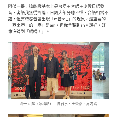
附帶一提：這齣戲基本上是台語＋客語＋少數日語發
音，客語我無從評論，日語大部分聽不懂，台語相當不
錯，但有時發音會出現「m音n化」的現象，最重要的
「西來庵」的「庵」是am，但你會聽到an。還好，好
像沒聽到「嗎嗎叫」。
圖一 左起（敬稱略）：陳弱水、王榮裕、周婉窈