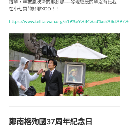
撐傘，傘被風吹垮的那剎那──發現總統的傘沒有比我
在小七買的好耶XDD！！
https://www.telltaiwan.org/519%e9%84%ad%e5%8d%97
鄭南榕殉國37周年紀念日