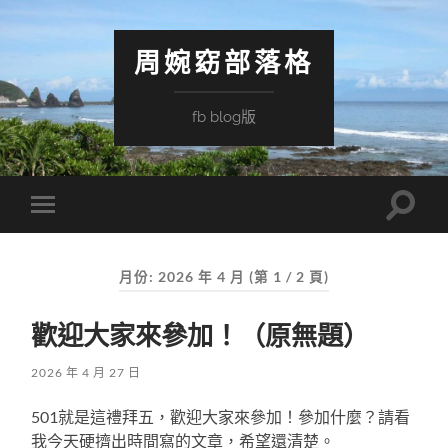
周婉窈部落格
fb blog版
Toggle
Toggle
search
mobile
field
menu
月份:
2026 年 4 月
(第 1 / 2 頁)
歡迎大家來參加！（原無題）
2026 年 4 月 27 日
501就是這禮拜五，歡迎大家來參加！參加什麼？請看
我今天硬擠出時間寫的文章，希望還清楚。