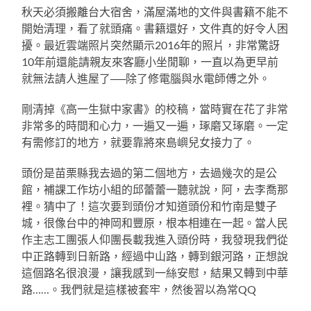
秋天必須搬離台大宿舍，滿屋滿地的文件與書籍不能不
開始清理，看了就頭痛。書籍還好，文件真的好令人困
擾。最近雲端照片突然顯示2016年的照片，非常驚訝
10年前還能請親友來客廳小坐閒聊，一直以為更早前
就無法請人進屋了──除了修電腦與水電師傅之外。
剛清掉《高一生獄中家書》的校稿，當時實在花了非常
非常多的時間和心力，一遍又一遍，琢磨又琢磨。一定
有需修訂的地方，就要靠將來島嶼兒女接力了。
頭份是苗栗縣我去過的第二個地方，去過幾次的是公
館，補課工作坊小組的邱蕾蕾一聽就說，阿，去李喬那
裡。猜中了！這次要到頭份才知道頭份和竹南是雙子
城，很像台中的神岡和豐原，根本相連在一起。當人民
作主志工團張人仰團長載我進入頭份時，我發現我們從
中正路轉到日新路，經過中山路，轉到銀河路，正想說
這個路名很浪漫，讓我感到一絲安慰，結果又轉到中華
路……。我們就是這樣被套牢，然後習以為常QQ