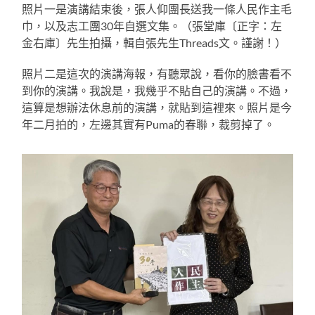
照片一是演講結束後，張人仰團長送我一條人民作主毛
巾，以及志工團30年自選文集。（張堂庫〔正字：左
金右庫〕先生拍攝，輯自張先生Threads文。謹謝！）
照片二是這次的演講海報，有聽眾說，看你的臉書看不
到你的演講。我說是，我幾乎不貼自己的演講。不過，
這算是想辦法休息前的演講，就貼到這裡來。照片是今
年二月拍的，左邊其實有Puma的春聯，裁剪掉了。