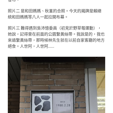
照片二 是和田媽媽、秋堇的合照。今天的揭牌是賴總
統和田媽媽等八人一起拉開布幕。
照片三 難得遇到吳沛憶委員（初見於野草莓運動），
她說，記得曾在前面的公園繫黃絲帶。我說是的，我也
來過繫黃絲帶，那時候林先生就在以前自家客廳的地方
絕食。人世阿，人世阿……