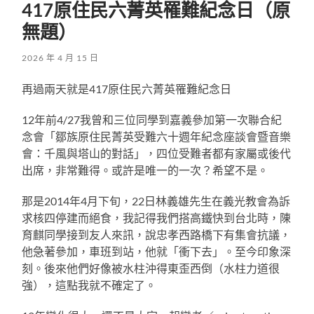
417原住民六菁英罹難紀念日（原
無題）
2026 年 4 月 15 日
再過兩天就是417原住民六菁英罹難紀念日
12年前4/27我曾和三位同學到嘉義參加第一次聯合紀
念會「鄒族原住民菁英受難六十週年紀念座談會暨音樂
會：千風與塔山的對話」，四位受難者都有家屬或後代
出席，非常難得。或許是唯一的一次？希望不是。
那是2014年4月下旬，22日林義雄先生在義光教會為訴
求核四停建而絕食，我記得我們搭高鐵快到台北時，陳
育麒同學接到友人來訊，說忠孝西路橋下有集會抗議，
他急著參加，車班到站，他就「衝下去」。至今印象深
刻。後來他們好像被水柱沖得東歪西倒（水柱力道很
強），這點我就不確定了。