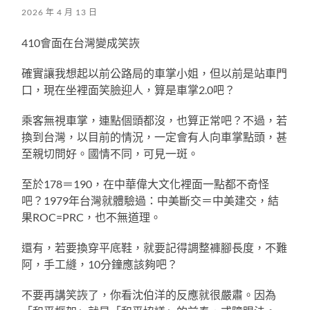
2026 年 4 月 13 日
410會面在台灣變成笑詼
確實讓我想起以前公路局的車掌小姐，但以前是站車門
口，現在坐裡面笑臉迎人，算是車掌2.0吧？
乘客無視車掌，連點個頭都沒，也算正常吧？不過，若
換到台灣，以目前的情況，一定會有人向車掌點頭，甚
至親切問好。國情不同，可見一斑。
至於178＝190，在中華偉大文化裡面一點都不奇怪
吧？1979年台灣就體驗過：中美斷交＝中美建交，結
果ROC=PRC，也不無道理。
還有，若要換穿平底鞋，就要記得調整褲腳長度，不難
阿，手工縫，10分鐘應該夠吧？
不要再講笑詼了，你看沈伯洋的反應就很嚴肅。因為