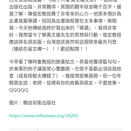
出版社出版，非常難得，其間的艱辛就省略千百字。據
我了解，陳俊宏教授費了非常多的心力，他原本預計為
此書寫篇導讀，但因為出書過程實在太多事情，無暇
寫，今天他傳給我終於寫出來的「導讀」，寫得非常
好，我想當今了解黃文雄先生的思想與行動，俊宏教授
應該排名很前面。台灣放送竟然有這個榮幸最先刊登
（連結在留言欄一）！！歡迎點閱！！
今早看了陳時奮教授的臉書貼文，恭喜他獲得藍勾勾。
許美華的例子讓我常心驚膽跳，也很不喜歡必須自我檢
查（成長經驗太糟糕了），幾度想放棄面冊，但一位年
輕朋友說：老師，這裡有你的故舊與朋友，不要放棄。
QQQQQ
圖片：輯自前衛出版社
https://www.telltaiwan.org/24285