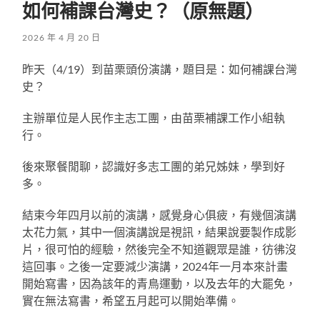
如何補課台灣史？（原無題）
2026 年 4 月 20 日
昨天（4/19）到苗栗頭份演講，題目是：如何補課台灣
史？
主辦單位是人民作主志工團，由苗栗補課工作小組執
行。
後來聚餐閒聊，認識好多志工團的弟兄姊妹，學到好
多。
結束今年四月以前的演講，感覺身心俱疲，有幾個演講
太花力氣，其中一個演講說是視訊，結果說要製作成影
片，很可怕的經驗，然後完全不知道觀眾是誰，彷彿沒
這回事。之後一定要減少演講，2024年一月本來計畫
開始寫書，因為該年的青鳥運動，以及去年的大罷免，
實在無法寫書，希望五月起可以開始準備。