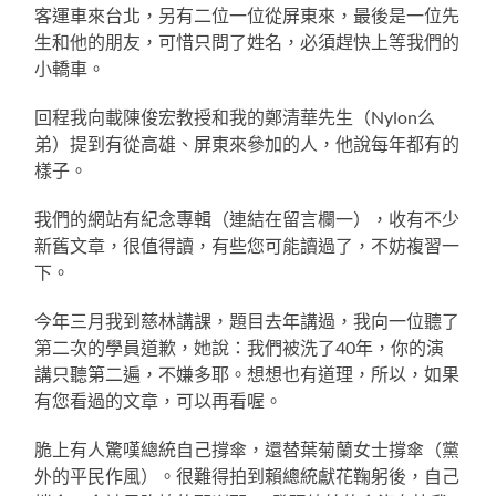
客運車來台北，另有二位一位從屏東來，最後是一位先
生和他的朋友，可惜只問了姓名，必須趕快上等我們的
小轎車。
回程我向載陳俊宏教授和我的鄭清華先生（Nylon么
弟）提到有從高雄、屏東來參加的人，他說每年都有的
樣子。
我們的網站有紀念專輯（連結在留言欄一），收有不少
新舊文章，很值得讀，有些您可能讀過了，不妨複習一
下。
今年三月我到慈林講課，題目去年講過，我向一位聽了
第二次的學員道歉，她說：我們被洗了40年，你的演
講只聽第二遍，不嫌多耶。想想也有道理，所以，如果
有您看過的文章，可以再看喔。
脆上有人驚嘆總統自己撐傘，還替葉菊蘭女士撐傘（黨
外的平民作風）。很難得拍到賴總統獻花鞠躬後，自己