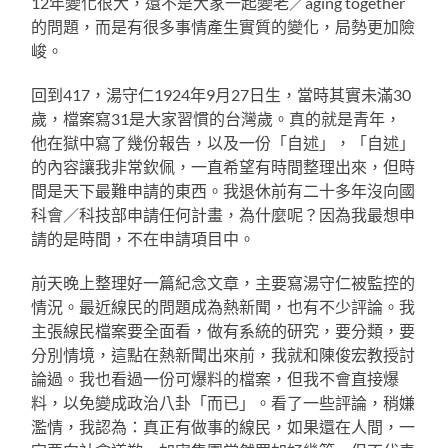
12年變化很大，還不是大家一起變老／aging together
的問題，而是有很多事情產生實質的變化，局勢更加險
峻。
回到417，湯守仁1924年9月27日生，當時其實未滿30
歲，檔案寫31是大家習慣的台灣歲。真的就是青年，
他在獄中寫了幾份報告，以及一份「自述」，「自述」
的內容讓我非常欽佩，一直希望有時間整理出來，但時
間是天下最難申請的東西。我退休前有二十多年沒向國
科會／科技部申請任何計畫，為什麼呢？因為我最想申
請的是時間，不在申請項目中。
前天晚上整理好一篇紀念文章，主要寫湯守仁被監控的
情況。最近線民的問題成為熱新聞，也有不少評論。我
主張線民檔案要全面看，做有系統的研究，要分類，要
分別情境，這點在熱新聞出來前，我就和陳俊宏教授討
論過。我也看過一份可爆料的檔案，但我不會直接爆
料，以免變成政治八卦「而已」。看了一些評論，稍嫌
濫情，我認為：真正有做事的線民，如果還在人間，一