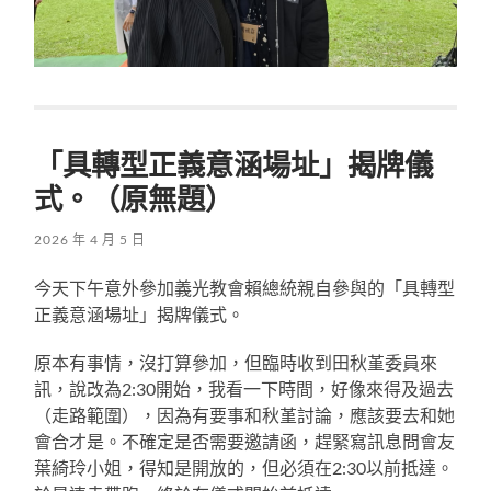
「具轉型正義意涵場址」揭牌儀
式。（原無題）
2026 年 4 月 5 日
今天下午意外參加義光教會賴總統親自參與的「具轉型
正義意涵場址」揭牌儀式。
原本有事情，沒打算參加，但臨時收到田秋堇委員來
訊，說改為2:30開始，我看一下時間，好像來得及過去
（走路範圍），因為有要事和秋堇討論，應該要去和她
會合才是。不確定是否需要邀請函，趕緊寫訊息問會友
葉綺玲小姐，得知是開放的，但必須在2:30以前抵達。