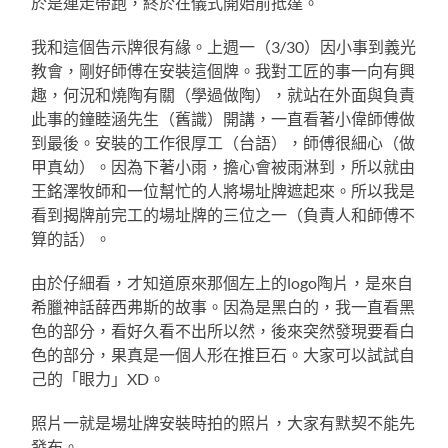
於是連走帶跑，終於在儀式開始前抵達。
我和這個告示牌很有緣。上週一（3/30）因小事到義光
教會，剛好師傅在安裝這個牌。我對工匠的事一向有興
趣，何況和燒陶有關（學過做陶），就站在外面與負責
此事的鐘睦涵先生（舊識）開講，一直看著小偉師傅做
到最後。安裝的工作很厚工（台語），師傅很細心（做
甲真幼）。因為下著小雨，擔心會被雨淋到，所以就由
王銘澤牧師和一位幫忙的人將場址牌遮起來。所以我是
看到揭牌前完工的場址牌的三位之一（負責人和師傅不
算的話）。
由於仔細看，才知道原來那個左上的logo陶片，是來自
希臘神話薛西弗斯的故事。因為是黑白的，我一直看黑
色的部分，看好久看不出所以然，後來突然發現要看白
色的部分，果真是一個人形在推巨石。大家可以試試自
己的「眼力」XD。
照片一就是場址牌安裝時拍的照片，大家有默契不能先
發布。