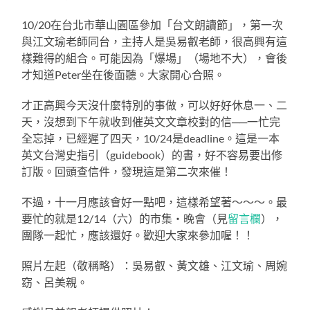
10/20在台北市華山園區參加「台文朗讀節」，第一次
與江文瑜老師同台，主持人是吳易叡老師，很高興有這
樣難得的組合。可能因為「爆場」（場地不大），會後
才知道Peter坐在後面聽。大家開心合照。
才正高興今天沒什麼特別的事做，可以好好休息一、二
天，沒想到下午就收到催英文文章校對的信──一忙完
全忘掉，已經遲了四天，10/24是deadline。這是一本
英文台灣史指引（guidebook）的書，好不容易要出修
訂版。回頭查信件，發現這是第二次來催！
不過，十一月應該會好一點吧，這樣希望著～～～。最
要忙的就是12/14（六）的市集・晚會（見
留言欄
），
團隊一起忙，應該還好。歡迎大家來參加喔！！
照片左起（敬稱略）：吳易叡、黃文雄、江文瑜、周婉
窈、呂美親。