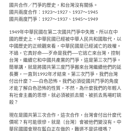
國共合作／鬥爭的歷史，和台灣沒有關係。
國共兩度合作：1923～1927、1937～1945
國共兩度鬥爭：1927～1937、1945～1949
1949年中華民國在第二次國共鬥爭中失敗，所以在中
國的歷史上，中華民國已經被中華人民共和國取代，以
中國歷史的正統觀來看，中華民國是已經滅亡的政權。
不過，它真好命──歹命是我們──它逃亡來台灣，控制
台灣，繼續它和中國共產黨的鬥爭，這是第三次鬥爭。
簡單講，就是將國共第三度鬥爭搬來台灣繼續他們的延
長賽，一直到1992年才結束。第三次鬥爭，我們台灣
付出什麼？──白色恐怖。我們必須從國共鬥爭的角度
才能了解白色恐怖的性質，不然，為什麼我們的年輕人
有社會主義的思想，就必須被抓去關、被抓去馬場町銃
殺？
現在是國共第三次合作，這次合作，台灣會付出什麼代
價呢？有可能很慘，就是〔台灣〕會被他們變沒有。中
華民國國會現在藍白正在做的，難道不是這樣嗎？