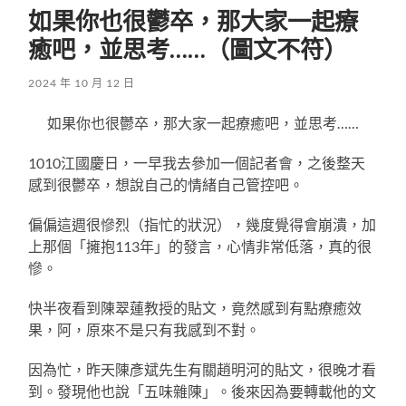
如果你也很鬱卒，那大家一起療
癒吧，並思考……（圖文不符）
2024 年 10 月 12 日
如果你也很鬱卒，那大家一起療癒吧，並思考……
1010江國慶日，一早我去參加一個記者會，之後整天
感到很鬱卒，想說自己的情緒自己管控吧。
偏偏這週很慘烈（指忙的狀況），幾度覺得會崩潰，加
上那個「擁抱113年」的發言，心情非常低落，真的很
慘。
快半夜看到陳翠蓮教授的貼文，竟然感到有點療癒效
果，阿，原來不是只有我感到不對。
因為忙，昨天陳彥斌先生有關趙明河的貼文，很晚才看
到。發現他也說「五味雜陳」。後來因為要轉載他的文