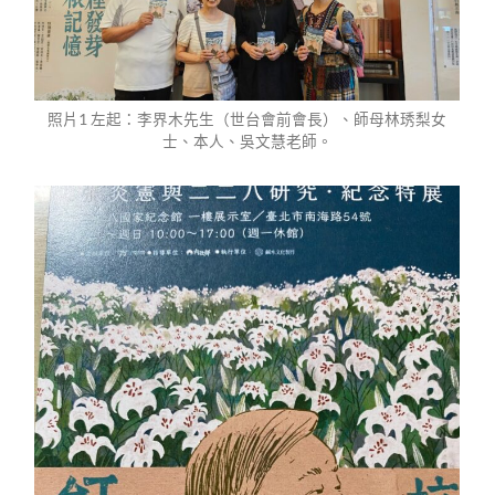
照片1 左起：李界木先生（世台會前會長）、師母林琇梨女
士、本人、吳文慧老師。