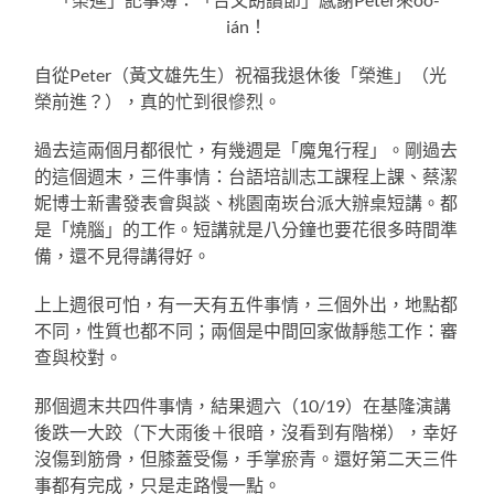
ián！
自從Peter（黃文雄先生）祝福我退休後「榮進」（光
榮前進？），真的忙到很慘烈。
過去這兩個月都很忙，有幾週是「魔鬼行程」。剛過去
的這個週末，三件事情：台語培訓志工課程上課、蔡潔
妮博士新書發表會與談、桃園南崁台派大辦桌短講。都
是「燒腦」的工作。短講就是八分鐘也要花很多時間準
備，還不見得講得好。
上上週很可怕，有一天有五件事情，三個外出，地點都
不同，性質也都不同；兩個是中間回家做靜態工作：審
查與校對。
那個週末共四件事情，結果週六（10/19）在基隆演講
後跌一大跤（下大雨後＋很暗，沒看到有階梯），幸好
沒傷到筋骨，但膝蓋受傷，手掌瘀青。還好第二天三件
事都有完成，只是走路慢一點。