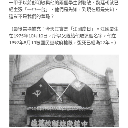
一甲子以前彭明敏與他的兩個學生謝聰敏、魏廷朝就已
經主張「一中一台」，他們是先知，到現在還是先知，
這豈不是我們的羞恥？
（最後當場補充：今天其實是「江國慶日」。江國慶生
在1975年10月10日，所以父親給他取這個名字，他在
1997年8月13被國民黨政府槍殺，冤死已經滿27年。）