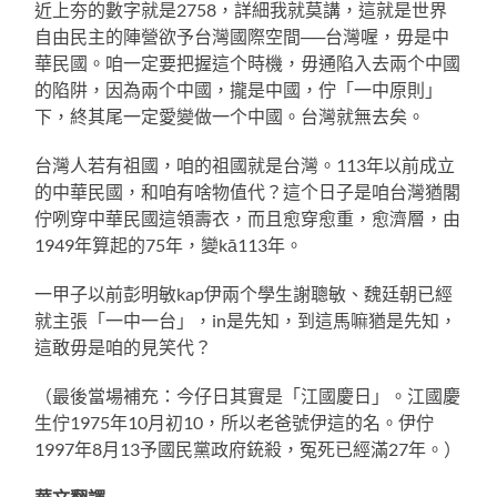
近上夯的數字就是2758，詳細我就莫講，這就是世界
自由民主的陣營欲予台灣國際空間──台灣喔，毋是中
華民國。咱一定要把握這个時機，毋通陷入去兩个中國
的陷阱，因為兩个中國，攏是中國，佇「一中原則」
下，終其尾一定愛變做一个中國。台灣就無去矣。
台灣人若有祖國，咱的祖國就是台灣。113年以前成立
的中華民國，和咱有啥物值代？這个日子是咱台灣猶閣
佇咧穿中華民國這領壽衣，而且愈穿愈重，愈濟層，由
1949年算起的75年，變kā113年。
一甲子以前彭明敏kap伊兩个學生謝聰敏、魏廷朝已經
就主張「一中一台」，in是先知，到這馬嘛猶是先知，
這敢毋是咱的見笑代？
（最後當場補充：今仔日其實是「江國慶日」。江國慶
生佇1975年10月初10，所以老爸號伊這的名。伊佇
1997年8月13予國民黨政府銃殺，冤死已經滿27年。）