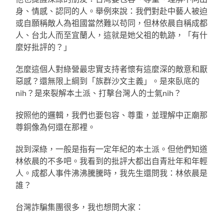
身、情感、認同的人。舉例來說：我們對赴中藝人被迫
或自願稱敵人為祖國當然難以苟同，但林依晨自稱成都
人、台北人而至宜蘭人，這就是她父祖的軌跡，「有什
麼好批評的？」
怎麼這個人對綠營最忠實支持者懷有這麼深的敵意和厭
惡感？還無限上綱到「族群沙文主義」。是來臥底的
nih？是來裂解本土派、打擊台灣人的士氣nih？
按照他的邏輯，我們也要包容、尊重，並理解中正廟那
尊銅像為何還在那裡。
說到深綠，一般是指有一定年紀的本土派。但他們知道
林依晨的不多吧。我看到的批評大都出自青壯年和年輕
人。成都人事件沸沸騰騰時，我先生還問我：林依晨是
誰？
台灣詐騙集團很多，我也想問大家：