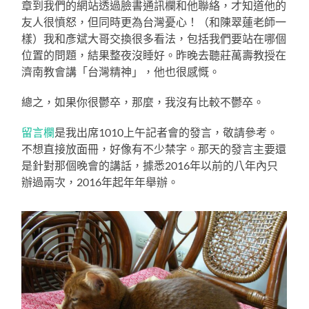
章到我們的網站透過臉書通訊欄和他聯絡，才知道他的
友人很憤怒，但同時更為台灣憂心！（和陳翠蓮老師一
樣）我和彥斌大哥交換很多看法，包括我們要站在哪個
位置的問題，結果整夜沒睡好。昨晚去聽莊萬壽教授在
濟南教會講「台灣精神」，他也很感慨。
總之，如果你很鬱卒，那麼，我沒有比較不鬱卒。
留言欄
是我出席1010上午記者會的發言，敬請參考。
不想直接放面冊，好像有不少禁字。那天的發言主要還
是針對那個晚會的講話，據悉2016年以前的八年內只
辦過兩次，2016年起年年舉辦。