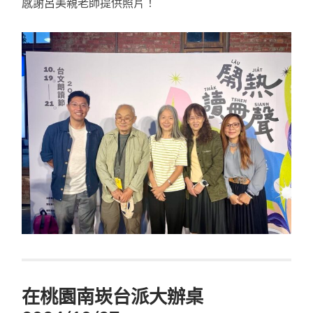
感謝呂美親老師提供照片！
在桃園南崁台派大辦桌