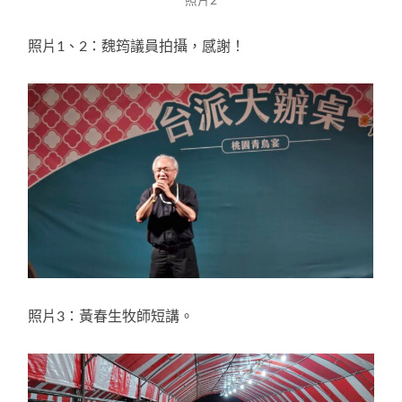
照片2
照片1、2：魏筠議員拍攝，感謝！
照片3：黃春生牧師短講。