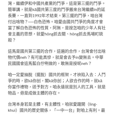
灣，繼續伊和中國共產黨的鬥爭，這是第三擺的鬥爭。
簡單講，就是kā國共第三度的鬥爭搬來台灣繼續in的延
長賽，一直到1992年才結束。第三擺的鬥爭，咱台灣
付出啥物？──白色恐怖。咱愛由國共鬥爭的角度才會
當了解白色恐怖的性質，阿無，是按怎咱的少年人有社
會主義的思想，就愛hông抓去關、hông抓去馬場町銃
殺？
這馬是國共第三擺的合作，這遍的合作，台灣會付出啥
物代價neh？有可能真慘，就是會去予in變無去。中華
民國國會這馬藍白佇咧做的，敢無是按呢neh？
咱一定愛抽脫（擺脫）國共的框架，才袂陷入去：人鬥
爭的時，欲kā你刣，閣kā你刣；人欲合作的時，就kā
你當作禮物，送予對方。咱永遠就是別人的工具，就是
物品，毋是成做主體的存在。
台灣本身若是主體，有主體性，咱就愛躘開（lìng-
khui）國共的歷史關係，「一中一台」對咱上有利。最