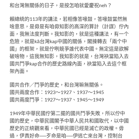
和台灣無關係的日子，是按怎咱就愛慶祝neh？
賴總統的113年的講法，若相像答喙鼓，答喙鼓當然無
啥意思，是毋是有咱毋知影的高深的算計（計謀）佇內
面，我無法度判斷。我知影的，就是這種講法，有一个
危險，就是
kā台灣kap中國的關係，閣捒轉去「兩个中
國」的框架，就是佇咧競爭誰代表中國。無定這是欲解
破啥物，這我無知影，我知影的就是，台灣
袂當陷入去
國共鬥爭kap合作的歷史路線內面，袂當陷入去這个框
架內面。
國共合作／鬥爭的歷史，和台灣嘛無關係。
國共兩度合作：1923～1927、1937～1945
國共兩度鬥爭：1927～1937、1945～1949
1949年中華民國佇第二擺的國共鬥爭失敗，所以佇中
國的歷史，中華民國閣予中華人民共和國取代，以中國
歷史的正統觀來看，中華民國已經是滅亡的政權。毋
過，伊真好命──歹命是咱──伊逃亡來台灣，控制台