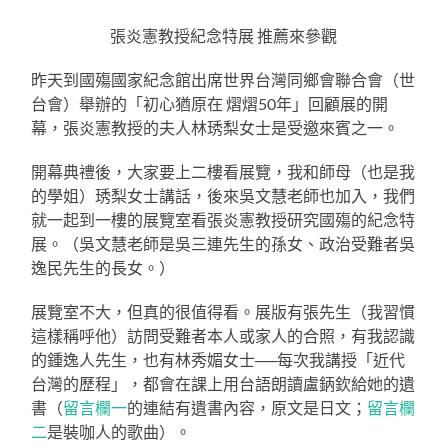
張炎憲教授紀念特展 推薦來參觀
昨天到國殤國家紀念館出席世界台灣同鄉會聯合會（世
台會）舉辦的「初心猶原在 熠熠50年」回顧展的開
幕，張炎憲教授的夫人林琇梨女士是受邀來賓之一。
開幕典禮後，大家要上二樓看展覽，我和師母（也是我
的學姐）琇梨女士講話，後來吳文慧老師也加入，我們
就一起到一樓的展覽室看張炎憲教授研究國殤的紀念特
展。（吳文慧老師是吳三連先生的孫女、政治受難者吳
逸民先生的長女。）
展覽室不大，但真的很值得看。展版有張先生（我習慣
這樣稱呼他）訪問受難者本人或家人的合照，有我認識
的鍾逸人先生，也有林秀媚女士──每次我講授「近代
台灣的歷程」，都會在課上用台語朗讀盧鈵欽給她的遺
書（
留言欄一
的連結有遺書內容，原文是日文；
留言欄
二
是裝咖人的歌曲）。