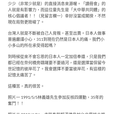
少少（非常少就是）的直接消息來源喔。「讀冊會」的
人就是有影響力，而這位童先生是「大中華共同體」的
核心倡議者！！（見留言欄一）幸好沒當成閣揆，不然
現在局勢更險峻了。
台灣人就是不斷被自己人背叛，甚至出賣。日本人做事
普遍嚴謹小心，311到現在仍然是日本人的痛，我們小
小多山的所在承受得起嗎？
到時候從來不會忘恩的日本人一定加倍奉還，只是我們
都已經在奈何橋旁躊躇要不要過河，還是選擇當保留今
世記憶的彼岸花了。我會選擇不要當彼岸花，有這樣的
記憶太痛苦了。
這種苦，真的很苦。
照片一 1991/5/5林義雄先生參加反核四運動，35年的
奮鬥！！