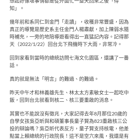
想起好像壞事情都是從外面忙一整天回來之後「得
知」。
幾年前和系同仁到金門「走讀」，收穫非常豐盛，因為
真正的導覽是歷史系主任金門人楊肅獻，加上陳弱水隨
時補充，一旁的地陪導遊看得出一直猛記內容。記得那
天（2022/1/22）回台北下飛機時下大雨，非常冷。
回到家看到當時的總統訪問七海文化園區，還講了一番
話。
真的就是無法「明言」的難過、的難過。
昨天中午才和林義雄先生、林太太方素敏女士一起吃中
飯，回到台北就看到核二、核三要重啟的消息。
其實也不能說沒有徵兆，大家記得去年8月那位20歲的
自學女孩吳亞昕與和碩董事長童子賢為823重啟核三公
投的辯論嗎？吳亞昕代表反方，童子賢支持核電，他差
點當上賴總統的行政院長！這不是空穴來風，我還是有