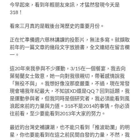
今早起來，看到年輕朋友來訊，才猛然發現今天是
318！
看來三月真的是戰後台灣歷史的重要月份。
正在忙準備週六慈林講課的投影片，無法多寫。就擷取
前年的一篇文章的幾段文字放臉書，全文連結在留言欄
一。
這20年來我參與不少運動，3/15在一個餐宴，我去向
葉菊蘭女士致意，她一向對我很親切，帶著感情說我
「無役不與」。我想好像沒那麼嚴重，不過，現在常發
現會場我年紀最大，不知該XD還是QQ？回到話題，我
是運動參與者，但我同時是個研究者，我必須能看到風
浪起來前的力量與力道。318不是2014的事情，你必須
往前看，至少要能看到2013年大家的努力。
最近的台灣史補課潮，也不能只看到「推波助瀾」的明
星，你也要能看到在這之前民間自發的力量，不然，我