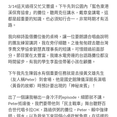
3/14這天過得又忙又豐盛。下午先到公園內「藍色東港
溪保育協會」的攤位，聽周克任講水，戴章皇講電，這
都是超重要的知識，也必須知行合一，非常時期才有活
路。
我向柳詩盈借攤位後的桌椅，讓一位要朗讀合唱曲說明
的團友練習講詞，我在旁仔細聽。之後匆匆趕去聽台灣
李喬文學協會劉慧真理事長的短講，可惜錯過前面部
分。節目實在太豐富，我連水電旁邊的台語路攤位都沒
時間留步，有我的學生李盈佳帶著小孩在顧攤。
下午我先生陳弱水有個重要任務就是去接黃文雄先生
（友人稱Peter）到會場，他是國史館陳儀深館長演唱
〈黃昏的故鄉〉時預計要出現的「神秘來賓」！
出了一個讓我嚇出一身冷汗的episode，細節就不講。
Peter抵達後，我們要帶他到「民主戰車」舞台聽野百
合世代唱卡拉OK，路過供粥的攤位，Peter、賴中強律
師、弱水，以及我坐下來同個小桌吃魷魚糜，在這樣的