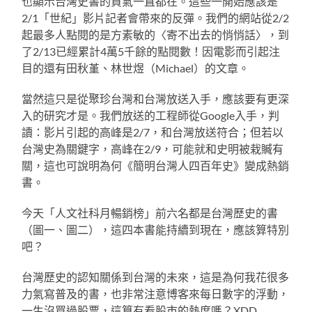
也顯示台灣史書的買氣一直都在。這些一開始應該是
2/1「世紀」影片記者會帶來的反彈。我們的網站從2/2
起最多人點閱的是方素敏的〈寄不出去的悄悄話〉，到
了2/13已經累計4萬5千餘的點閱數！因電影而引起注
目的還有田秋堇、林世煜（Michael）的文章。
當然這只是從聚珍台灣和台灣放送入手，應該要有更深
入的研究才是。我們放送的工程師從Google入手，判
讀：影片引起的高峰是2/7，和台灣放送符合；但若以
台灣史為關鍵字，高峰在2/9，可能就和史明被栽贓有
關，這也可說明為何《簡明台灣人四百年史》變成熱銷
書。
今天「人文社科月暢銷榜」前六名都是台灣歷史的書
（圖一、圖二），這四本書能持續到現在，應該算特別
吧？
台灣歷史的認知關係到台灣的未來，這是為何我花很多
力氣寫普及的書，也非常注意博客來每日數字的浮動，
一生沒買過股票，這算有看股市的熱度嗎？XDD