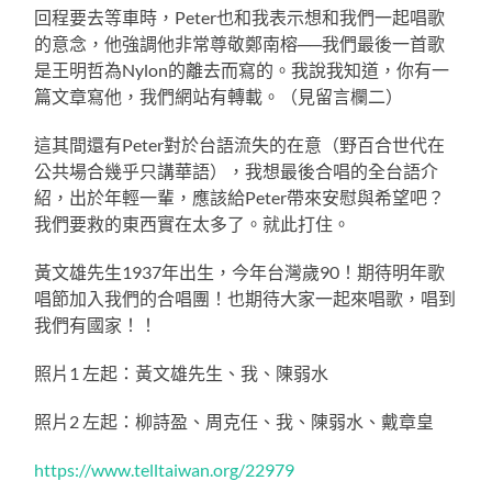
回程要去等車時，Peter也和我表示想和我們一起唱歌
的意念，他強調他非常尊敬鄭南榕──我們最後一首歌
是王明哲為Nylon的離去而寫的。我說我知道，你有一
篇文章寫他，我們網站有轉載。（見留言欄二）
這其間還有Peter對於台語流失的在意（野百合世代在
公共場合幾乎只講華語），我想最後合唱的全台語介
紹，出於年輕一輩，應該給Peter帶來安慰與希望吧？
我們要救的東西實在太多了。就此打住。
黃文雄先生1937年出生，今年台灣歲90！期待明年歌
唱節加入我們的合唱團！也期待大家一起來唱歌，唱到
我們有國家！！
照片1 左起：黃文雄先生、我、陳弱水
照片2 左起：柳詩盈、周克任、我、陳弱水、戴章皇
https://www.telltaiwan.org/22979