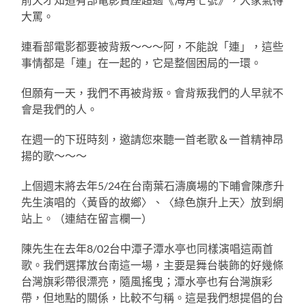
大罵。
連看部電影都要被背叛～～～阿，不能說「連」，這些
事情都是「連」在一起的，它是整個困局的一環。
但願有一天，我們不再被背叛。會背叛我們的人早就不
會是我們的人。
在週一的下班時刻，邀請您來聽一首老歌＆一首精神昂
揚的歌～～～
上個週末將去年5/24在台南葉石濤廣場的下晡會陳彥升
先生演唱的〈黃昏的故鄉〉、〈綠色旗升上天〉放到網
站上。（連結在留言欄一）
陳先生在去年8/02台中潭子潭水亭也同樣演唱這兩首
歌。我們選擇放台南這一場，主要是舞台裝飾的好幾條
台灣旗彩帶很漂亮，隨風搖曳；潭水亭也有台灣旗彩
帶，但地點的關係，比較不勻稱。這是我們想提倡的台