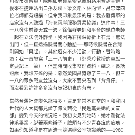
角夜市發傳單，陳昭如老師拿麥克風沿路用台語宣傳，
後來在捷運站出口孫友聯、梁文韜、林向愷、呂忠津四
位老師都有短講。但令我印象最深的是：我去發傳單的
店家沒有人聽過「海峽兩岸服務貿易協議」這件事！三
一八發生前幾天或一週，徐偉群老師和平台的幾位老師
一起在立法院外靜坐，我因為右腳踝骨折上石膏，無法
出門，但一直透過臉書關心動態──那時候臉書在台灣
剛開始「興起」。其他還有不少活動／行動，暫時略
過；我一直想寫「三一八前史」（鄭秀玲教授的貢獻一
定要記上一筆），但需時間收集整理資料。總之，長話
短說，我想表達的是：雖然黃國昌背叛了三一八，但三
一八的眾多戰友並沒有，大家不要只看到「背骨仔」，
而沒看到許許多多沒有忘記初衷的有志。
當然台灣社會變色龍特多，這是非常不正常的。和我同
世代的人大概都見證了陳文茜從「民進黨是她的文宣
部」變到今天的情況吧。我初次見到她時，她才剛從法
律系畢業，綁著兩條辮子，臉頰有不少青春痘的疤痕。
如果你知道我是在周清玉競選辦公室認識她的──1980