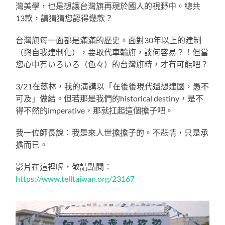
灣美學，也是想讓台灣旗再現於國人的視野中。總共
13款，請猜猜您認得幾款？
台灣旗每一面都是滿滿的歷史。面對30年以上的建制
（與自我建制化），要取代車輪旗，談何容易？！但當
您心中有いろいろ（色々）的台灣旗時，才有可能吧？
3/21在慈林，我的演講以「在後後現代還想建國，愚不
可及」做結。但若那是我們的historical destiny，是不
得不然的imperative，那就扛起這個擔子吧。
我一位師長說：我是來人世擔擔子的。不悲情，只是承
擔而已。
影片在這裡喔，敬請點閱：
https://www.telltaiwan.org/23167