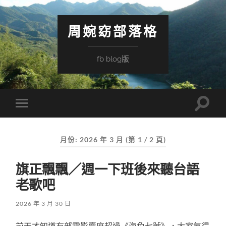
周婉窈部落格
fb blog版
Toggle
Toggle
search
mobile
field
menu
月份:
2026 年 3 月
(第 1 / 2 頁)
旗正飄飄／週一下班後來聽台語
老歌吧
2026 年 3 月 30 日
前天才知道有部電影賣座超過《海角七號》，大家氣得