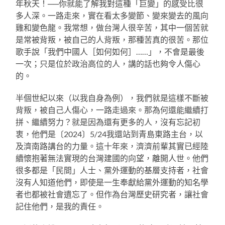
年秋天！──你就能了解我對這種「巨變」的感受比很
多人深。一路走來，實在看太多變節、變來變去的風向
雞和變色龍。我常想，做台灣人很辛苦，其中一個苦就
是常被背叛，被自己的人背叛，那種苦真的很苦。那位
歌手說「我們中國人［如何如何］……」，不會是最後
一次；只是位於政治高位的人，講的話也夠令人傷心
的。
半個世紀以來（以我自身為例），我們就是這樣不斷被
背叛，被自己人傷心，一路走過來。那為何還能繼續打
拼、繼續努力？就是因為還有更多的人，沒有忘記初
衷，他們是〔2024〕5/24我還站到青島東路主台，以
及濟南路講台的力量。這十年來，濟濟前輩其實已經陸
續懷抱著無法實現的台灣建國的向望，離開人世。他們
很多都是「民間」人士、黨外運動的基層支持者，社會
沒有人知道他們，即使是一生奉獻給黨外運動的知名學
者也都被社會遺忘了。但作為台灣歷史研究者，讓社會
記住他們，是我的責任。