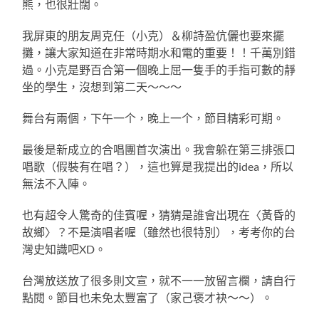
熊，也很壯闊。
我屏東的朋友周克任（小克）＆柳詩盈伉儷也要來擺
攤，讓大家知道在非常時期水和電的重要！！千萬別錯
過。小克是野百合第一個晚上屈一隻手的手指可數的靜
坐的學生，沒想到第二天～～～
舞台有兩個，下午一个，晚上一个，節目精彩可期。
最後是新成立的合唱團首次演出。我會躲在第三排張口
唱歌（假裝有在唱？），這也算是我提出的idea，所以
無法不入陣。
也有超令人驚奇的佳賓喔，猜猜是誰會出現在〈黃昏的
故鄉〉？不是演唱者喔（雖然也很特別），考考你的台
灣史知識吧XD。
台灣放送放了很多則文宣，就不一一放留言欄，請自行
點閱。節目也未免太豐富了（家己褒才袂～～）。