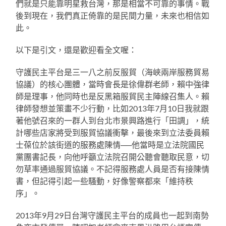
們就是只能靠明星救台灣，那是相當不可靠的事情。戰
後到現在，我們真正倚靠的是民間力量，未來也相信如
此。
以下是引文，還是歡迎看全文喔：
守護民主平台是三一八之前反服貿（海峽兩岸服務貿易
協議）的核心團體，當時會長是徐偉群老師，賴中強律
師是理事，他同時也是反黑箱服貿民主陣線召集人。賴
律師發想並策畫不少行動，比如2013年7月10日我就跟
著他號召來的一群人到台北市景興路進行「田調」，統
計哪些店家將受到服貿協議衝擊，最後來到立法委員賴
士葆位於該街道的服務處陳情──他當時是立法院國民
黨團書記長，向他呼籲立法院召開公聽會聽取民意，切
勿草率通過服貿協議。不記得服務處人員是否有接陳情
書，但記得引起一些騷動，好像警察都來「維持秩
序」。
2013年9月29日台灣守護民主平台的成員也一起到南勢