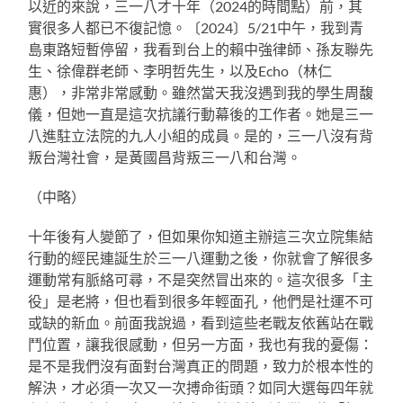
以近的來說，三一八才十年（2024的時間點）前，其
實很多人都已不復記憶。〔2024〕5/21中午，我到青
島東路短暫停留，我看到台上的賴中強律師、孫友聯先
生、徐偉群老師、李明哲先生，以及Echo（林仁
惠），非常非常感動。雖然當天我沒遇到我的學生周馥
儀，但她一直是這次抗議行動幕後的工作者。她是三一
八進駐立法院的九人小組的成員。是的，三一八沒有背
叛台灣社會，是黃國昌背叛三一八和台灣。
（中略）
十年後有人變節了，但如果你知道主辦這三次立院集結
行動的經民連誕生於三一八運動之後，你就會了解很多
運動常有脈絡可尋，不是突然冒出來的。這次很多「主
役」是老將，但也看到很多年輕面孔，他們是社運不可
或缺的新血。前面我說過，看到這些老戰友依舊站在戰
鬥位置，讓我很感動，但另一方面，我也有我的憂傷：
是不是我們沒有面對台灣真正的問題，致力於根本性的
解決，才必須一次又一次搏命街頭？如同大選每四年就