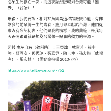
必須生死存亡一次。而這次顯然險峻到台灣可能「無
去」（台語）！
最後，我仍要說，相對於黃國昌這種超級變色龍，有非
常多的前輩將一生的青春、歲月都奉獻給台灣，他們從
來沒有忘記初衷，他們是我的榜樣、我的典範，是我每
天睜開眼睛就是想為台灣做一點事的動力的來源。
照片 由左自右（敬稱略）：王榮璋、林實芳、賴中
強、顏厥安、鄭秀玲、張嘉尹、陳吉仲、孫友聯（戴帽
者）、張宏林。（周婉窈拍攝 2013/7/9）
https://www.telltaiwan.org/7762