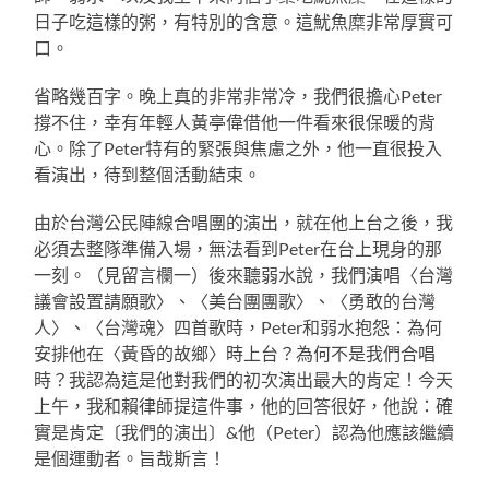
日子吃這樣的粥，有特別的含意。這魷魚糜非常厚實可
口。
省略幾百字。晚上真的非常非常冷，我們很擔心Peter
撐不住，幸有年輕人黃亭偉借他一件看來很保暖的背
心。除了Peter特有的緊張與焦慮之外，他一直很投入
看演出，待到整個活動結束。
由於台灣公民陣線合唱團的演出，就在他上台之後，我
必須去整隊準備入場，無法看到Peter在台上現身的那
一刻。（見留言欄一）後來聽弱水說，我們演唱〈台灣
議會設置請願歌〉、〈美台團團歌〉、〈勇敢的台灣
人〉、〈台灣魂〉四首歌時，Peter和弱水抱怨：為何
安排他在〈黃昏的故鄉〉時上台？為何不是我們合唱
時？我認為這是他對我們的初次演出最大的肯定！今天
上午，我和賴律師提這件事，他的回答很好，他說：確
實是肯定〔我們的演出〕&他（Peter）認為他應該繼續
是個運動者。旨哉斯言！