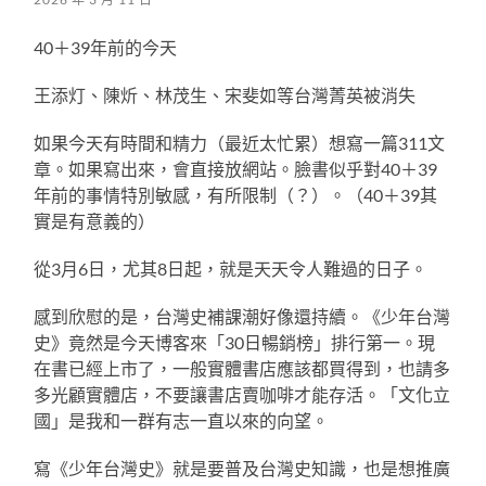
40＋39年前的今天
王添灯、陳炘、林茂生、宋斐如等台灣菁英被消失
如果今天有時間和精力（最近太忙累）想寫一篇311文
章。如果寫出來，會直接放網站。臉書似乎對40＋39
年前的事情特別敏感，有所限制（？）。（40＋39其
實是有意義的）
從3月6日，尤其8日起，就是天天令人難過的日子。
感到欣慰的是，台灣史補課潮好像還持續。《少年台灣
史》竟然是今天博客來「30日暢銷榜」排行第一。現
在書已經上市了，一般實體書店應該都買得到，也請多
多光顧實體店，不要讓書店賣咖啡才能存活。「文化立
國」是我和一群有志一直以來的向望。
寫《少年台灣史》就是要普及台灣史知識，也是想推廣