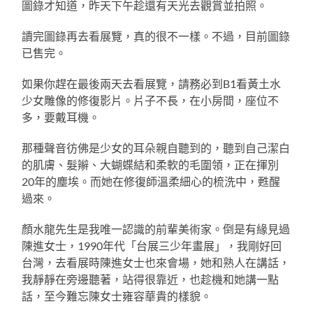
圖錄才知道，昨天下午趁還有天光去觀賞並拍照。
讀完圖錄再去看展覽，真的很不一樣。不過，目前圖錄
已售完。
如果你趕在最後兩天去看展覽，請務必到B1看黃土水
少女雕像的修復影片。片子不長，在小房間，座位不
多，要戴耳機。
那種聲音彷佛是少女的耳朵親自聽到的，聽到自己潔白
的肌膚、髮辮、大蝴蝶結和柔軟的毛圍領，正在揮別
20年的塵埃。而她在修復師溫柔細心的梳洗中，甦醒
過來。
顏水龍先生是我唯一認識的前輩美術家。倒是有緣見過
陳進女士，1990年代「台展三少年畫展」，我剛好回
台灣，去看展時陳進女士也來會場，她和熟人在講話，
我靜靜在旁邊聽著，站得很靠近，也趁機和她講一點
話，至今難忘陳女士雍容華貴的樣貌。