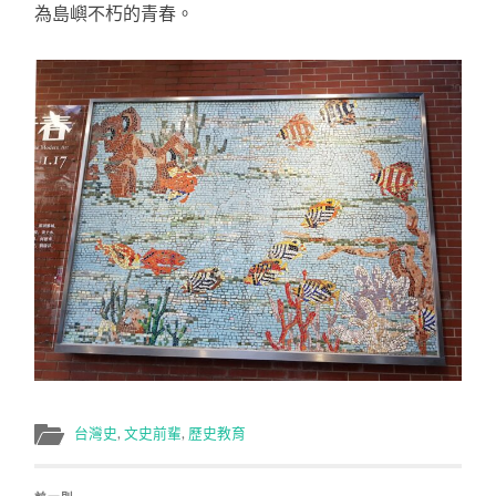
為島嶼不朽的青春。
台灣史
,
文史前輩
,
歷史教育