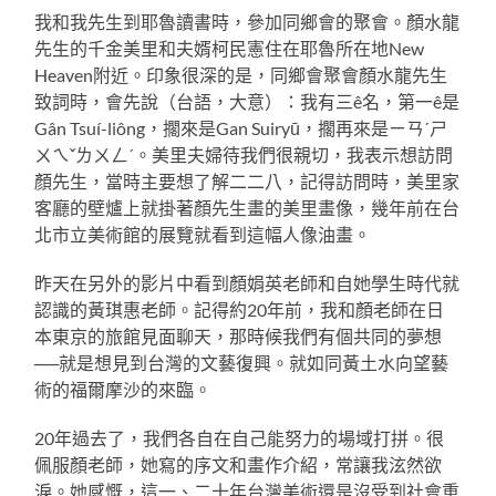
我和我先生到耶魯讀書時，參加同鄉會的聚會。顏水龍
先生的千金美里和夫婿柯民憲住在耶魯所在地New
Heaven附近。印象很深的是，同鄉會聚會顏水龍先生
致詞時，會先說（台語，大意）：我有三ê名，第一ê是
Gân Tsuí-liông，擱來是Gan Suiryū，擱再來是ㄧㄢˊㄕ
ㄨㄟˇㄌㄨㄥˊ。美里夫婦待我們很親切，我表示想訪問
顏先生，當時主要想了解二二八，記得訪問時，美里家
客廳的壁爐上就掛著顏先生畫的美里畫像，幾年前在台
北市立美術館的展覽就看到這幅人像油畫。
昨天在另外的影片中看到顏娟英老師和自她學生時代就
認識的黃琪惠老師。記得約20年前，我和顏老師在日
本東京的旅館見面聊天，那時候我們有個共同的夢想
──就是想見到台灣的文藝復興。就如同黃土水向望藝
術的福爾摩沙的來臨。
20年過去了，我們各自在自己能努力的場域打拼。很
佩服顏老師，她寫的序文和畫作介紹，常讓我泫然欲
淚。她感慨，這一、二十年台灣美術還是沒受到社會重