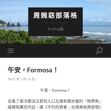
周婉窈部落格
fb blog版
Toggle
Toggle
search
mobile
field
menu
午安，Formosa！
2021 年 1 月 16 日
午安，Formosa！
去看了兩次都沒注意到入口左邊有顏水龍的「熱帶魚」
磁磚馬賽克作品。讀《不朽的青春；台灣美術再發現》