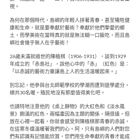
視。
為何在那個時代，島嶼的年輕人拼著青春，甚至犧牲健
康和生命，就是要奉獻於藝術？奉獻於他們摯愛的鄉
土，而學美術在當時真的就是無法糊一口飯吃，而且島
嶼社會幾乎無人在乎藝術！
26歲未滿就過世的陳植棋（1906-1931），談到1929
年成立的「赤島社」，說他心中的「赤」（紅色）是：
「以赤誠的藝術力量讓島上人的生活溫暖起來。」
別忘記，他參與台北師範學校的學潮而遭到退學處分，
總共30名喔。殖民地沒有那麼值得美化吧。
也請特地注意他的《桌上靜物》的大紅色和《淡水風
景》飽滿的紅色，兩幅畫因為主題的關係，隔很遠，但
放在心裡一起看，你就會感受到陳植棋那青春的赤誠，
在這寒冬還溫暖著我們的心。阿，只有島嶼的人們對您
們有認識有記憶能欣賞，您們用生命奉獻的青春才能成