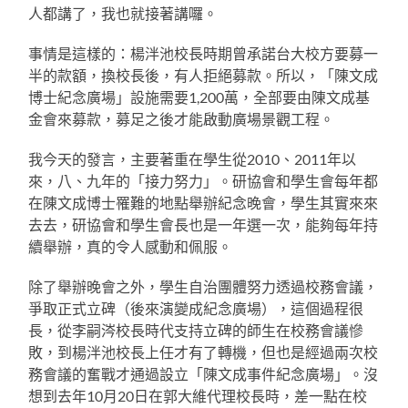
人都講了，我也就接著講囉。
事情是這樣的：楊泮池校長時期曾承諾台大校方要募一
半的款額，換校長後，有人拒絕募款。所以，「陳文成
博士紀念廣場」設施需要1,200萬，全部要由陳文成基
金會來募款，募足之後才能啟動廣場景觀工程。
我今天的發言，主要著重在學生從2010、2011年以
來，八、九年的「接力努力」。研協會和學生會每年都
在陳文成博士罹難的地點舉辦紀念晚會，學生其實來來
去去，研協會和學生會長也是一年選一次，能夠每年持
續舉辦，真的令人感動和佩服。
除了舉辦晚會之外，學生自治團體努力透過校務會議，
爭取正式立碑（後來演變成紀念廣場），這個過程很
長，從李嗣涔校長時代支持立碑的師生在校務會議慘
敗，到楊泮池校長上任才有了轉機，但也是經過兩次校
務會議的奮戰才通過設立「陳文成事件紀念廣場」。沒
想到去年10月20日在郭大維代理校長時，差一點在校