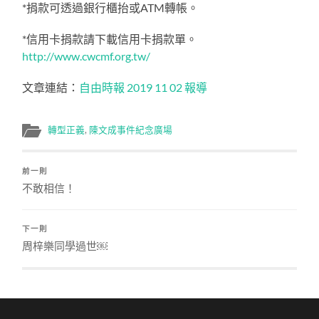
*捐款可透過銀行櫃抬或ATM轉帳。
*信用卡捐款請下載信用卡捐款單。
http://www.cwcmf.org.tw/
文章連結：
自由時報 2019 11 02 報導
轉型正義
,
陳文成事件紀念廣場
前一則
不敢相信！
下一則
周梓樂同學過世￼