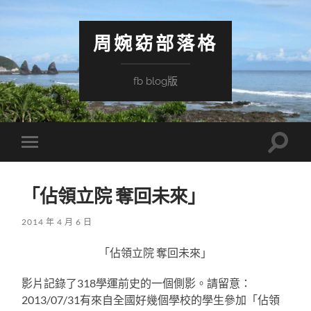
周婉窈部落格
fb blog版
Toggle
Toggle
search
mobile
field
menu
「佔領立院 奪回未來」
2014 年 4 月 6 日
「佔領立院 奪回未來」
影片記錄了318學運前史的一個側影。請留意：
2013/07/31有來自全國好幾個學校的學生參加「佔領