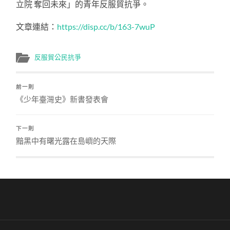
立院 奪回未來」的青年反服貿抗爭。
文章連結：
https://disp.cc/b/163-7wuP
反服貿公民抗爭
前一則
《少年臺灣史》新書發表會
下一則
黯黑中有曙光露在島嶼的天際