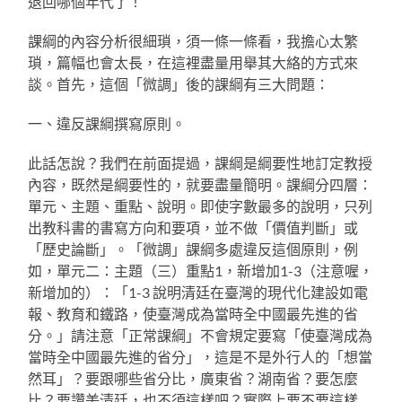
退回哪個年代了！
課綱的內容分析很細瑣，須一條一條看，我擔心太繁
瑣，篇幅也會太長，在這裡盡量用舉其大絡的方式來
談。首先，這個「微調」後的課綱有三大問題：
一、違反課綱撰寫原則。
此話怎說？我們在前面提過，課綱是綱要性地訂定教授
內容，既然是綱要性的，就要盡量簡明。課綱分四層：
單元、主題、重點、說明。即使字數最多的說明，只列
出教科書的書寫方向和要項，並不做「價值判斷」或
「歷史論斷」。「微調」課綱多處違反這個原則，例
如，單元二：主題（三）重點1，新增加1-3（注意喔，
新增加的）：「1-3 說明清廷在臺灣的現代化建設如電
報、教育和鐵路，使臺灣成為當時全中國最先進的省
分。」請注意「正常課綱」不會規定要寫「使臺灣成為
當時全中國最先進的省分」，這是不是外行人的「想當
然耳」？要跟哪些省分比，廣東省？湖南省？要怎麼
比？要讚美清廷，也不須這樣吧？實際上要不要這樣