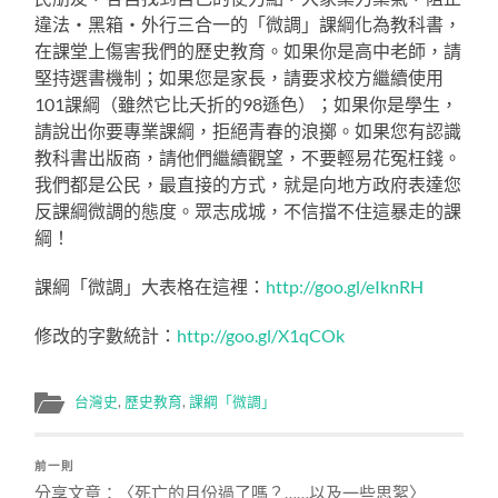
違法‧黑箱‧外行三合一的「微調」課綱化為教科書，
在課堂上傷害我們的歷史教育。如果你是高中老師，請
堅持選書機制；如果您是家長，請要求校方繼續使用
101課綱（雖然它比夭折的98遜色）；如果你是學生，
請說出你要專業課綱，拒絕青春的浪擲。如果您有認識
教科書出版商，請他們繼續觀望，不要輕易花冤枉錢。
我們都是公民，最直接的方式，就是向地方政府表達您
反課綱微調的態度。眾志成城，不信擋不住這暴走的課
綱！
課綱「微調」大表格在這裡：
http://goo.gl/eIknRH
修改的字數統計：
http://goo.gl/X1qCOk
台灣史
,
歷史教育
,
課綱「微調」
前一則
分享文章：〈死亡的月份過了嗎？……以及一些思絮〉