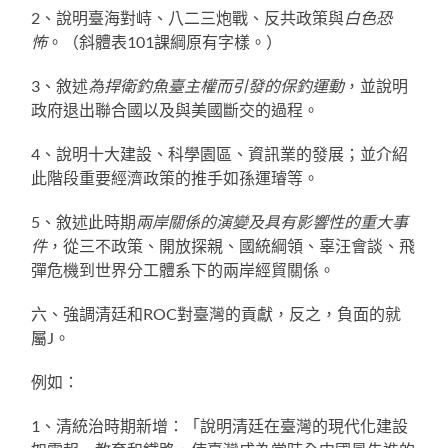
2、說明臺海對峙、八二三炮戰、反共政策與
白色恐
怖
。（斜體表101課綱原有字樣。）
3、敘述
為捍衛釣魚臺主權而引發的保釣運動
，並說明
政府退出聯合國以及與美國斷交的過程。
4、說明十大建設、科學園區、資訊業的發展；並介紹
此階段重要經濟政策的推手如孫運璿等。
5、敘述此時期
兩岸關係的演變及具有影響性的重大事
件
，從三不政策、開放探親、國統綱領、辜汪會談、飛
彈危機到世界分工體系下的兩岸經貿關係。
六、強調清廷和ROC對臺灣的貢獻，反之，負面的就
屬J。
例如：
1、清統治時期新增：「說明清廷在臺灣的現代化建設