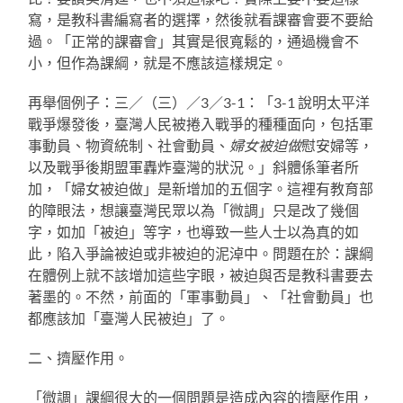
寫，是教科書編寫者的選擇，然後就看課審會要不要給
過。「正常的課審會」其實是很寬鬆的，通過機會不
小，但作為課綱，就是不應該這樣規定。
再舉個例子：三／（三）／3／3-1：「3-1 說明太平洋
戰爭爆發後，臺灣人民被捲入戰爭的種種面向，包括軍
事動員、物資統制、社會動員、
婦女被迫做
慰安婦等，
以及戰爭後期盟軍轟炸臺灣的狀況。」斜體係筆者所
加，「婦女被迫做」是新增加的五個字。這裡有教育部
的障眼法，想讓臺灣民眾以為「微調」只是改了幾個
字，如加「被迫」等字，也導致一些人士以為真的如
此，陷入爭論被迫或非被迫的泥淖中。問題在於：課綱
在體例上就不該增加這些字眼，被迫與否是教科書要去
著墨的。不然，前面的「軍事動員」、「社會動員」也
都應該加「臺灣人民被迫」了。
二、擠壓作用。
「微調」課綱很大的一個問題是造成內容的擠壓作用，