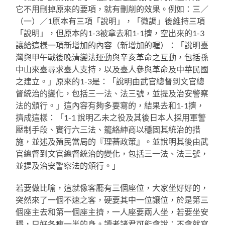
它不用刪掉原來的要項，就有刪削的效果。例如：三／
（一）／1原本有三項「說明」，「微調」後維持三項
「說明」，但原本的1-3被拿去和1-1擠，空出來的1-3
讓給這樣一項新增加的內容（新增加的喔）：「說明臺
灣與甲午戰後晚清變法運動與辛亥革命之互動，包括孫
中山來臺尋求臺人支持，以及臺人參與革命及中華民國
之建立。」原來的1-3是：「說明由武官總督到文官總
督統治的變化，包括三一法、法三號，並提及治安警察
法的頒行。」這內容有夠多要寫的，結果去和1-1擠，
擠成這樣：「1-1 說明乙未之役及其後日本人採用軍警
壓制手段、實行六三法、籠絡紳商以穩固其統治的措
施，並述及殖民當局的『理蕃政策』。並說明其後由武
官總督到文官總督統治的變化，包括三一法、法三號，
並提及治安警察法的頒行。」
若要做比喻，這就像客廳有三個座位，大家坐好好的，
突然來了一個不速之客，硬要其中一位讓位，於是第三
個座主去和第一個座主擠，一人座要兩人坐，若要坐安
穩，只好各瘦一半的身。讀者諸君可能會說：不會就寫