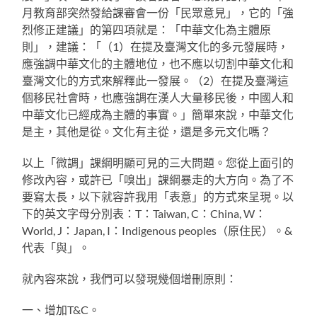
月教育部突然發給課審會一份「民眾意見」，它的「強
烈修正建議」的第四項就是：「中華文化為主體原
則」，建議：「（1）在提及臺灣文化的多元發展時，
應強調中華文化的主體地位，也不應以切割中華文化和
臺灣文化的方式來解釋此一發展。（2）在提及臺灣這
個移民社會時，也應強調在漢人大量移民後，中國人和
中華文化已經成為主體的事實。」簡單來說，中華文化
是主，其他是從。文化有主從，還是多元文化嗎？
以上「微調」課綱明顯可見的三大問題。您從上面引的
修改內容，或許已「嗅出」課綱暴走的大方向。為了不
要寫太長，以下就容許我用「表意」的方式來呈現。以
下的英文字母分別表：T：Taiwan, C：China, W：
World, J：Japan, I：Indigenous peoples（原住民）。&
代表「與」。
就內容來說，我們可以發現幾個增刪原則：
一、增加T&C。