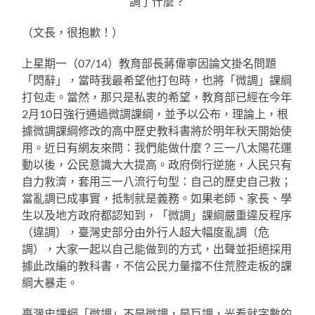
調了什麼？
（文長，很抱歉！）
上星期一（07/14）教育部長蔣偉寧因論文掛名問題
「閃辭」，當時我最希望他打包時，也將「微調」課綱
打包走。當然，那只是私衷的希望，教育部已經在今年
2月10日強行通過微調課綱，並予以公布，理論上，根
據微調課綱修改的高中歷史教科書將於明年秋天開始使
用。近日有網友來問：我們能做什麼？三一八太陽花運
動以後，公民意識大大提高。政府倒行逆施，人民只有
自力救濟，套用三一八流行句型：自己的歷史自己救；
當亂調已成事實，抵制就是義務。如果老師、家長、學
生以及地方政府都認知到，「微調」課綱嚴重違反程序
（違調），臺灣史部分由外行人超大幅度亂調（危
調），大家一起以自己能做到的方式，出聲並拒絕採用
據此改編的教科書，不信公民力量擋不住荒腔走板的課
綱大暴走。
臺灣史課綱「微調」不是微調，是巨調，光看就字數的