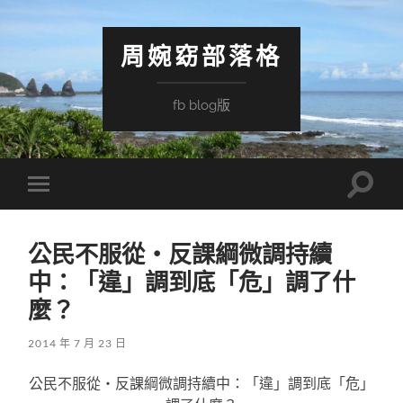
周婉窈部落格
fb blog版
Toggle
Toggle
search
mobile
field
menu
公民不服從‧反課綱微調持續
中：「違」調到底「危」調了什
麼？
2014 年 7 月 23 日
公民不服從‧反課綱微調持續中：「違」調到底「危」