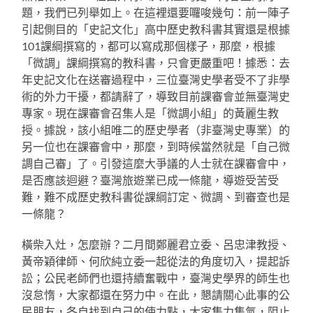
題，我們已列舉如上。在這裡還要囉唆幾句：前一陣子
引起側目的「史記文化」高中歷史教科書其實還是根據
101課綱撰寫的，都可以寫成那個樣子，那麼，根據
「微調」課綱撰寫的教科書，只會更嚴重吧！據悉：去
年史記文化在送審過程中，三位臺灣史學者受不了非學
術的外力干擾，都請辭了，導致目前課審會並無臺灣史
專家。現在課審會召集人是「微調小組」的黃麗生教
授。據說，該小組唯二的歷史學者（非臺灣史專業）的
另一位也在課審會中，那麼，到時候當然就是「自己微
調自己審」了。引發這麼大爭議的人士就在課審會中，
是否應該迴避？臺灣旅遊業已成一條龍，導遊受苦受
難，難不成歷史教科書從課綱訂定、微調、到審查也是
一條龍？
橫柴入灶，怎麼辦？二月間鄭麗君立委、呂忠津教授、
黃帝穎律師、何欣純立委一起從法的角度切入，提起訴
訟；公民老師們也還持續奮戰中，臺灣史學界的師生也
沒怠惰，大家都還在努力中。在此，懇請關心此事的公
民朋友，各自找到自己的使力點，大家集力集氣，阻止