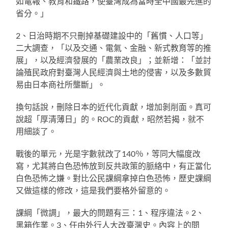
如電報、教育和鐵路，使臺灣成為當時全中國最先進的
省分。」
2、日治時期不只刪掉基礎建設中的「舊慣、人口等」
二大調查，「以及交通、電氣、金融、新式教育等的推
展」，以及經濟發展的「農業改良」；並新增：「並討
論殖民政府對臺灣人民經濟與土地的侵害，以及多數貿
易由日本商社所壟斷」。
換句話說，刪除日本的近代化貢獻，增加剝削面。真可
說超「厚清薄日」的。ROC的貢獻，昭然若揭，就不
用細談了。
戰後的單元，光是字數就改了140％，等同大幅度改
寫，尤其將白色恐怖放到反共政策的脈絡中，有正當化
白色恐怖之嫌。對比公民課綱拿掉白色恐怖，歷史課綱
又做這樣的修改，這是我們要格外留意的。
課綱「微調」，最大的問題有三：1、程序違法。2、
黑箱作業。3、任由外行人大改臺灣史。內容上的問