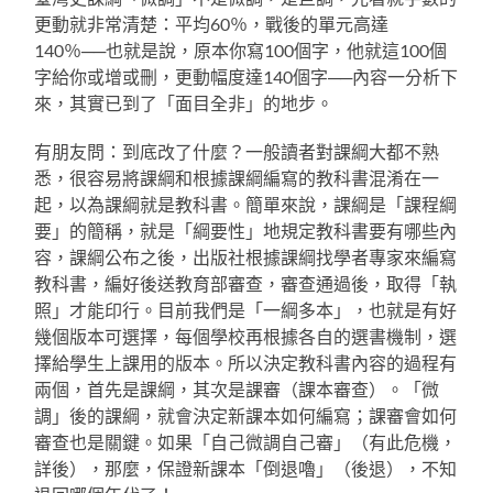
更動就非常清楚：平均60％，戰後的單元高達
140％──也就是說，原本你寫100個字，他就這100個
字給你或增或刪，更動幅度達140個字──內容一分析下
來，其實已到了「面目全非」的地步。
有朋友問：到底改了什麼？一般讀者對課綱大都不熟
悉，很容易將課綱和根據課綱編寫的教科書混淆在一
起，以為課綱就是教科書。簡單來說，課綱是「課程綱
要」的簡稱，就是「綱要性」地規定教科書要有哪些內
容，課綱公布之後，出版社根據課綱找學者專家來編寫
教科書，編好後送教育部審查，審查通過後，取得「執
照」才能印行。目前我們是「一綱多本」，也就是有好
幾個版本可選擇，每個學校再根據各自的選書機制，選
擇給學生上課用的版本。所以決定教科書內容的過程有
兩個，首先是課綱，其次是課審（課本審查）。「微
調」後的課綱，就會決定新課本如何編寫；課審會如何
審查也是關鍵。如果「自己微調自己審」（有此危機，
詳後），那麼，保證新課本「倒退嚕」（後退），不知