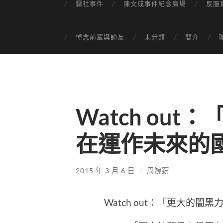
霧社事件
陳文成事件紀念廣場
反服
悼念前輩與師友
未分類
簡介
Watch ou
在運作未來的
2015 年 3 月 6 日
/
周婉窈
Watch out：「更大的