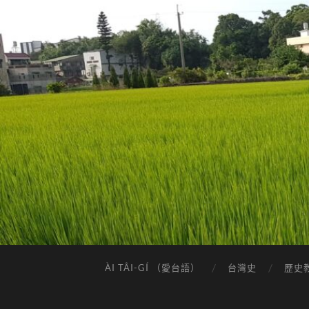
ÀI TÂI-GÍ （愛台語）
台灣史
歷史