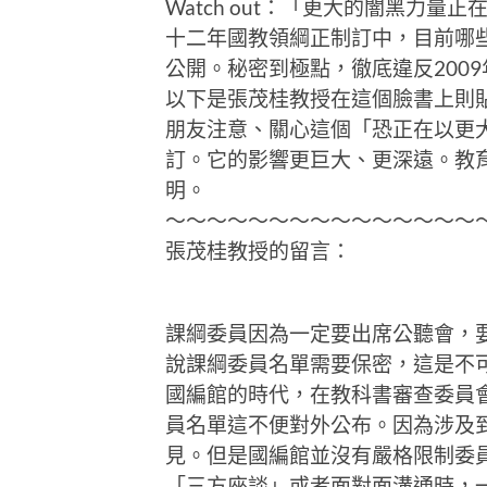
Watch out：「更大的闇黑力
十二年國教領綱正制訂中，目前哪
公開。秘密到極點，徹底違反200
以下是張茂桂教授在這個臉書上則
朋友注意、關心這個「恐正在以更
訂。它的影響更巨大、更深遠。教
明。
～～～～～～～～～～～～～～～
張茂桂教授的留言：
課綱委員因為一定要出席公聽會，
說課綱委員名單需要保密，這是不
國編館的時代，在教科書審查委員
員名單這不便對外公布。因為涉及
見。但是國編館並沒有嚴格限制委
「三方座談」或者面對面溝通時，