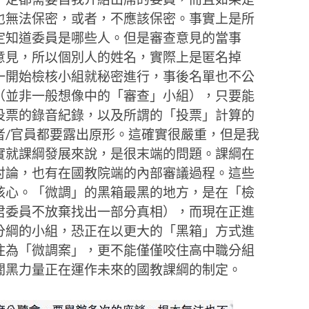
也無法保密，或者，不應該保密。事實上是所
定知道委員是哪些人。但是審查意見的當事
意見，所以個別人的姓名，實際上是匿名掉
一開始檢核小組就秘密進行，事後名單也不公
（並非一般想像中的「審查」小組），只要能
投票的錄音紀錄，以及所謂的「投票」計算的
者/官員都要露出原形。這確實很嚴重，但是我
實就課綱發展來說，是很末端的問題。課綱在
討論，也有在國教院端的內部審議過程。這些
核心。「微調」的黑箱最黑的地方，是在「檢
君委員不放棄找出一部分真相），而現在正進
分綱的小組，恐正在以更大的「黑箱」方式進
住為「微調案」，更不能僅僅咬住高中職分組
闇黑力量正在運作未來的國教課綱的制定。