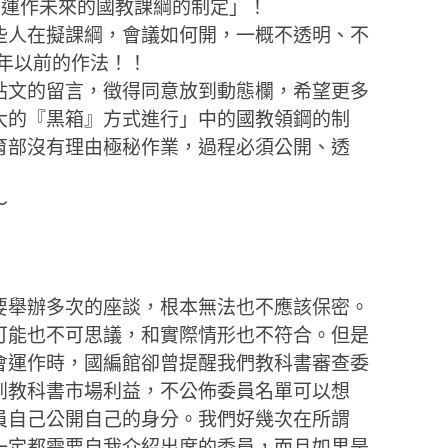
量正在運作未來的國教課綱的制定」！
些人在擬課綱，會議如何開，一概不透明、不
9年以前的作法！！
貼文的留言，徵得同意放到動態欄，希望更多
大的『黒箱』方式進行」中的國教領鋼的制
育部沒有理由極秘作業，過程必須公開、透
～
要舉辦多次的座談，根本無法也不應該保密。
可能也不可思議，和實際情形也不符合。但是
會運作時，國編館卻曾提醒我們教科書審查委
到教科書市場利益，不公佈委員名單可以想
員自己公開自己的身分。我們好幾次在所謂
一定都需要自我介紹出席的委員，而且如果是