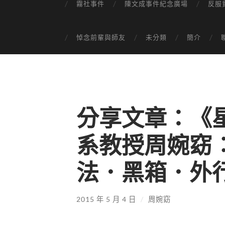
霧社事件
陳文成事件紀念廣場
反服
悼念前輩與師友
未分類
簡介
分享文章：《
系教授周婉窈
法．黑箱．外
2015 年 5 月 4 日
/
周婉窈