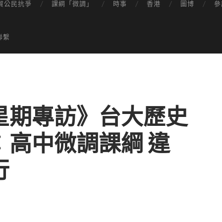
貿公民抗爭
課綱「微調」
時事
香港
圖博
參
聯繫
星期專訪》台大歷史
︰高中微調課綱 違
行