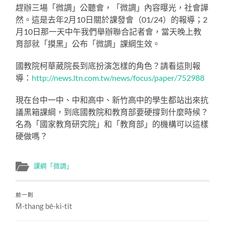
趕辦三場「微調」公聽會，「微調」內容曝光，社會譁
然。這是去年2月10日關於課發會（01/24）的報導；2
月10日那一天中午我們舉辦聯合記者會，當天晚上教
育部就「摸黑」公布「微調」課綱生效。
國教院柯華葳院長到底扮演怎樣的角色？請看這則報
導：
http://news.ltn.com.tw/news/focus/paper/752988
現在台中一中、中和高中、新竹高中的學生都站出來抗
議黒箱課綱，到底國教院和教育部要硬撐到什麼時候？
名為「國家教育研究院」和「教育部」的機構可以這樣
硬做嗎？
課綱「微調」
前一則
M̄-thang bē-kì-tit