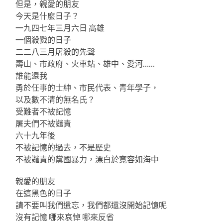
但是，親愛的朋友
今天是什麼日子？
一九四七年三月六日 高雄
一個殺戮的日子
二二八三月屠殺的先聲
壽山、市政府、火車站、雄中、愛河……
誰能還我
勇於任事的士紳、市民代表、青年學子，
以及數不清的無名氏？
受難者不被記憶
屠夫們不被譴責
六十九年後
不被記憶的過去，不是歷史
不被譴責的黨國暴力，漂白於寬容如海中
親愛的朋友
在這黑色的日子
請不要叫我們遺忘，我們都還沒開始記憶呢
沒有記憶 哪來哀悼 哪來反省