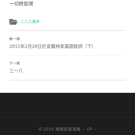
一切終如常
二二八事件
前一則
2015年2月28日於宜蘭林家墓園致詞（下）
下一則
三一八
© 2026
周婉窈部落格
—
UP ↑