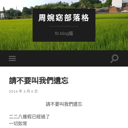
周婉窈部落格
fb blog版
Toggle
Toggle
search
mobile
field
menu
請不要叫我們遺忘
2016 年 3 月 6 日
請不要叫我們遺忘
二二八連假已經過了
一切如常