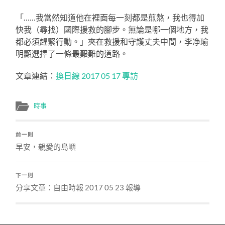
「……我當然知道他在裡面每一刻都是煎熬，我也得加
快我（尋找）國際援救的腳步。無論是哪一個地方，我
都必須趕緊行動。」夾在救援和守護丈夫中間，李净瑜
明顯選擇了一條最艱難的道路。
文章連結：
換日線 2017 05 17 專訪
時事
前一則
早安，親愛的島嶼
下一則
分享文章：自由時報 2017 05 23 報導