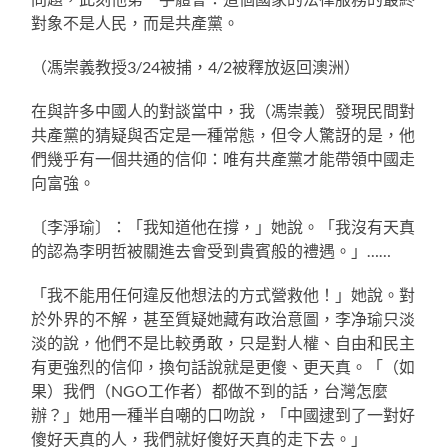
對象不是人民，而是共產黨。
（馮崇義教授3/24被捕，4/2被釋放返回澳洲）
在與許多中國人的對談當中，我（馮崇義）發現民間對
共產黨的猜疑與否定是一種常態，但令人驚訝的是，他
們幾乎有一個共通的信仰：唯有共產黨才能帶領中國走
向富強。
〔李淨瑜〕：「我知道他在撐，」她說。「我沒有天真
的認為李明哲被關進去會受到貴賓般的禮遇。」……
「我不能用任何違反他想法的方式營救他！」她說。對
於外界的不解，甚至質疑她藏有政治意圖，李净瑜只淡
淡的說，他們不是比較勇敢，只是對人權、自由和民主
有更強烈的信仰，換句話說就是更傻、更天真。「（如
果）我們（NGO工作者）都做不到的話，台灣怎麼
辦？」她用一種半自嘲的口吻說，「中國逮到了一對好
傻好天真的人，我們就好傻好天真的走下去。」