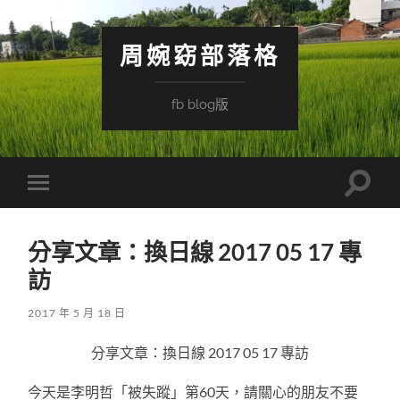
周婉窈部落格
fb blog版
Toggle
Toggle
search
mobile
field
menu
分享文章：換日線 2017 05 17 專
訪
2017 年 5 月 18 日
分享文章：換日線 2017 05 17 專訪
今天是李明哲「被失蹤」第60天，請關心的朋友不要