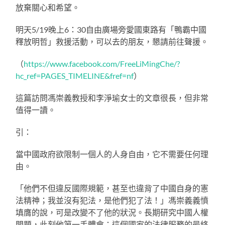
放棄關心和希望。
明天5/19晚上6：30自由廣場旁愛國東路有「鴨霸中國
釋放明哲」救援活動，可以去的朋友，懇請前往聲援。
（
https://www.facebook.com/FreeLiMingChe/?
hc_ref=PAGES_TIMELINE&fref=nf
）
這篇訪問馮崇義教授和李淨瑜女士的文章很長，但非常
值得一讀。
引：
當中國政府欲限制一個人的人身自由，它不需要任何理
由。
「他們不但違反國際規範，甚至也違背了中國自身的憲
法精神；我並沒有犯法，是他們犯了法！」馮崇義義憤
填膺的說，可是改變不了他的狀況。長期研究中國人權
問題，此刻他第一手體會：這個國家的法律服務的最終