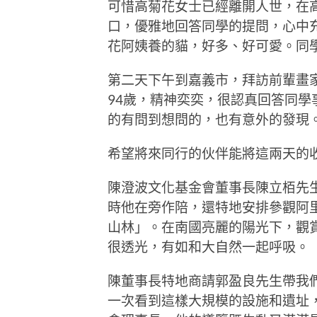
可惜高菊花女士已經離開人世，在
口，優雅地回答同學的提問，心中
花阿姨養的貓，好多、好可愛。同
第二天下午到嘉義市，拜訪前輩畫
94歲，精神奕奕，很認真回答同學
的有問到想問的，也有意外的發現
希望將來同行的伙伴能將這兩天的
陳澄波文化基金會董事長陳立栢先
時他在旁作陪，還特地安排參觀阿
山林」。在南國亮麗的陽光下，觀
很透光，有如和大自然一起呼吸。
陳董事長特地商請郭盈良先生帶我
一次看到這樣大規模的設施和遺址