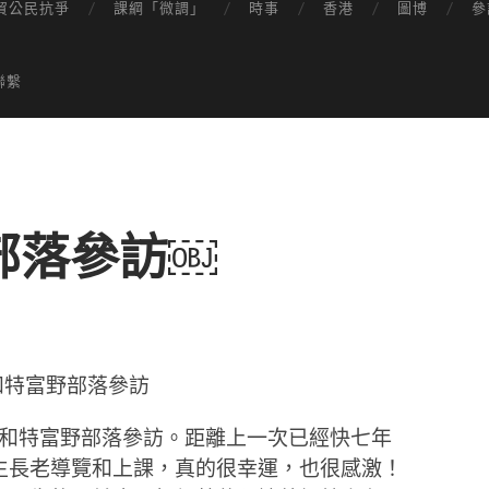
貿公民抗爭
課綱「微調」
時事
香港
圖博
參
聯繫
部落參訪￼
和特富野部落參訪
達邦和特富野部落參訪。距離上一次已經快七年
生長老導覽和上課，真的很幸運，也很感激！