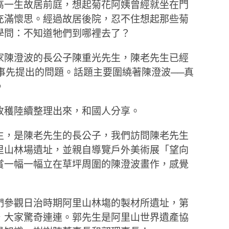
高一生故居前庭，想起菊花阿姨曾經就坐在門
充滿懷思。經過故居後院，忍不住想起那些菊
學問：不知道牠們到哪裡去了？
家陳澄波的長公子陳重光先生，陳老先生已經
事先提出的問題。話題主要圍繞著陳澄波──真
。
收穫陸續整理出來，和國人分享。
生，是陳老先生的長公子，我們訪問陳老先生
里山林場遺址，並親自導覽戶外美術展「望向
賞一幅一幅立在草坪周圍的陳澄波畫作，感覺
們參觀日治時期阿里山林塲的製材所遺址，第
，大家驚奇連連。郭先生是阿里山世界遺產協