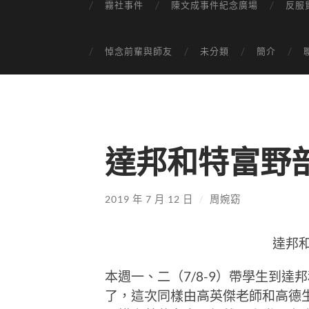
霧社事件
陳文成事件紀念廣場
反服
悼念前輩與師友
未分類
簡介
達邦和特富野
2019 年 7 月 12 日
/
周婉窈
達邦
本週一、二（7/8-9）帶學生到
了，這次同樣由高英傑老師和高德