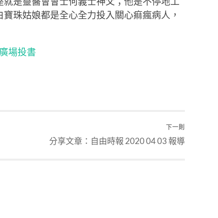
座就是靈醫會會士何義士神父；他是不停地工
白寶珠姑娘都是全心全力投入關心痲瘋病人，
自由廣場投書
下一則
分享文章：自由時報 2020 04 03 報導