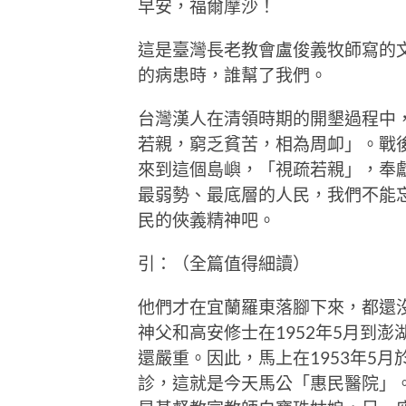
早安，福爾摩沙！
這是臺灣長老教會盧俊義牧師寫的
的病患時，誰幫了我們。
台灣漢人在清領時期的開墾過程中
若親，窮乏貧苦，相為周卹」。戰
來到這個島嶼，「視疏若親」，奉
最弱勢、最底層的人民，我們不能
民的俠義精神吧。
引：（全篇值得細讀）
他們才在宜蘭羅東落腳下來，都還沒有
神父和高安修士在1952年5月到
還嚴重。因此，馬上在1953年5
診，這就是今天馬公「惠民醫院」