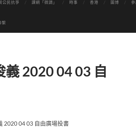
貿公民抗爭
課綱「微調」
時事
香港
圖博
參
聯繫
2020 04 03 自
020 04 03 自由廣場投書