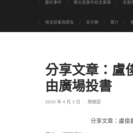
霧社事件
陳文成事件紀念廣場
反服
悼念前輩與師友
未分類
簡介
分享文章：盧俊義 
由廣場投書
2020 年 4 月 3 日
/
周婉窈
分享文章：盧俊義 2