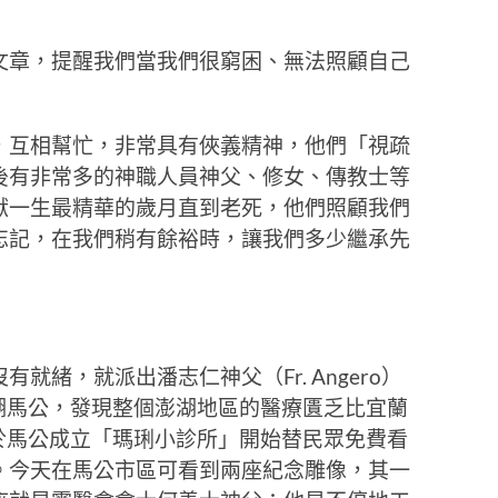
文章，提醒我們當我們很窮困、無法照顧自己
，互相幫忙，非常具有俠義精神，他們「視疏
後有非常多的神職人員神父、修女、傳教士等
獻一生最精華的歲月直到老死，他們照顧我們
忘記，在我們稍有餘裕時，讓我們多少繼承先
就緒，就派出潘志仁神父（Fr. Angero）
澎湖馬公，發現整個澎湖地區的醫療匱乏比宜蘭
月於馬公成立「瑪琍小診所」開始替民眾免費看
。今天在馬公市區可看到兩座紀念雕像，其一