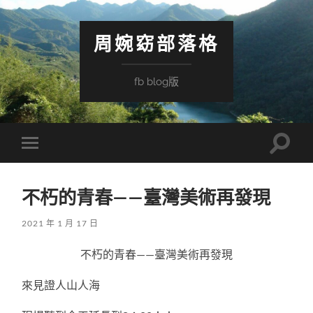
周婉窈部落格
fb blog版
Toggle
Toggle
search
mobile
field
menu
不朽的青春——臺灣美術再發現
2021 年 1 月 17 日
不朽的青春——臺灣美術再發現
來見證人山人海