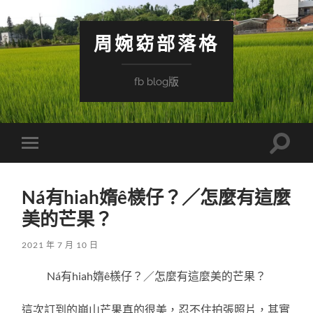
周婉窈部落格
fb blog版
Toggle
Toggle
search
mobile
field
menu
Ná有hiah媠ê檨仔？／怎麼有這麼
美的芒果？
2021 年 7 月 10 日
Ná有hiah媠ê檨仔？／怎麼有這麼美的芒果？
這次訂到的崩山芒果真的很美，忍不住拍張照片，其實