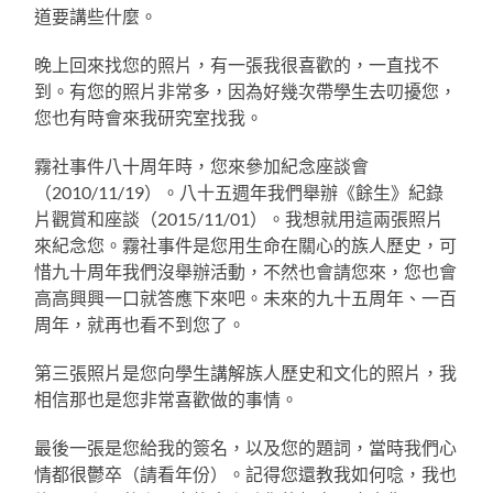
道要講些什麼。
晚上回來找您的照片，有一張我很喜歡的，一直找不
到。有您的照片非常多，因為好幾次帶學生去叨擾您，
您也有時會來我研究室找我。
霧社事件八十周年時，您來參加紀念座談會
（2010/11/19）。八十五週年我們舉辦《餘生》紀錄
片觀賞和座談（2015/11/01）。我想就用這兩張照片
來紀念您。霧社事件是您用生命在關心的族人歷史，可
惜九十周年我們沒舉辦活動，不然也會請您來，您也會
高高興興一口就答應下來吧。未來的九十五周年、一百
周年，就再也看不到您了。
第三張照片是您向學生講解族人歷史和文化的照片，我
相信那也是您非常喜歡做的事情。
最後一張是您給我的簽名，以及您的題詞，當時我們心
情都很鬱卒（請看年份）。記得您還教我如何唸，我也