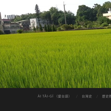
ÀI TÂI-GÍ （愛台語）
台灣史
歷史