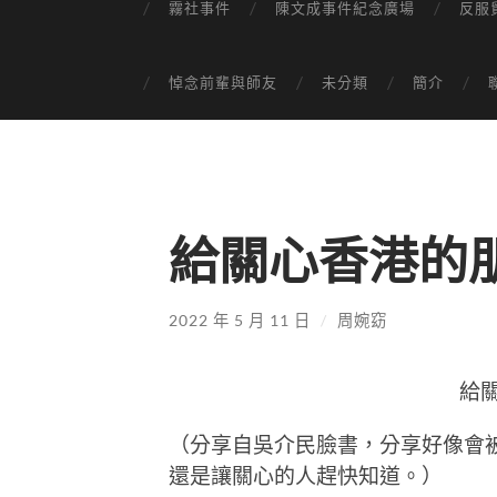
霧社事件
陳文成事件紀念廣場
反服
悼念前輩與師友
未分類
簡介
給關心香港的
2022 年 5 月 11 日
/
周婉窈
給
（分享自吳介民臉書，分享好像會
還是讓關心的人趕快知道。）