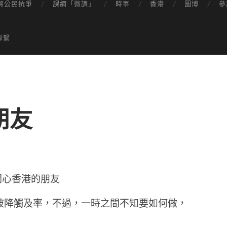
貿公民抗爭
課綱「微調」
時事
香港
圖博
參
聯繫
朋友
關心香港的朋友
被降觸及率，不過，一時之間不知要如何做，