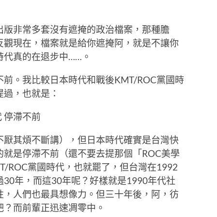
出版非常多套沒有遮掩的政治檔案，那種膽
反觀現在，檔案就是給你遮掩阿，就是不讓你
時代真的在退步中……。
前。我比較日本時代和戰後KMT/ROC黨國時
提過，也就是：
代 停滯不前
不厭其煩不斷講），但日本時代確實是台灣快
的就是停滯不前（還不要去提那個「ROC美學
/ROC黨國時代，也就罷了，但台灣在1992
0年，而這30年呢？好樣就是1990年代社
性，人們也最具想像力。但三十年後，阿，彷
吧？而前輩正迅速凋零中。