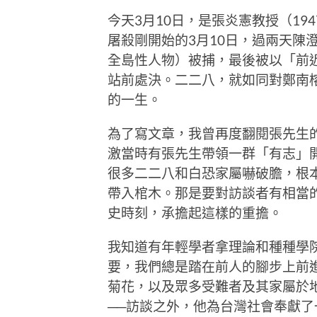
今天3月10日，是張炎憲教授（194
屠殺剛開始的3月10日，過兩天陳
全島性人物）被捕，最後被以「前
站前處決。二二八，就如同對鄭南
的一生。
為了寫文章，我曾再度翻閱張先生
激當時有張先生帶領一群「有志」開
很多二二八和白恐家屬嚇破膽，根
帶入棺木。那是要對訪談者有相當
史時刻，承擔起這樣的重擔。
我知道有年輕學者拿理論和種種學
要，我們總是踏在前人的腳步上前
菊花，以及眾多受難者及其家屬於
──訪談之外，他為台灣社會奉獻