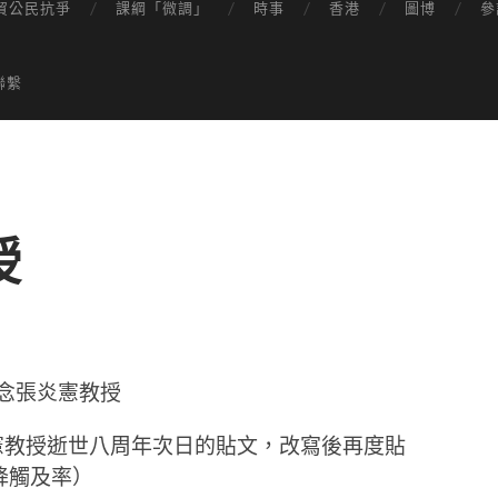
貿公民抗爭
課綱「微調」
時事
香港
圖博
參
聯繫
授
念張炎憲教授
張炎憲教授逝世八周年次日的貼文，改寫後再度貼
降觸及率）