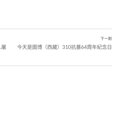
下一則
.屠
今天是圖博（西藏）310抗暴64周年紀念日