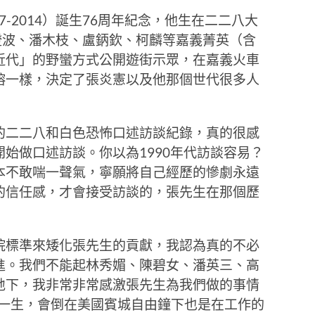
7-2014）誕生76周年紀念，他生在二二八大
澄波、潘木枝、盧鈵欽、柯麟等嘉義菁英（含
近代」的野蠻方式公開遊街示眾，在嘉義火車
榕一樣，決定了張炎憲以及他那個世代很多人
的二二八和白色恐怖口述訪談紀錄，真的很感
始做口述訪談。你以為1990年代訪談容易？
本不敢喘一聲氣，寧願將自己經歷的慘劇永遠
的信任感，才會接受訪談的，張先生在那個歷
院標準來矮化張先生的貢獻，我認為真的不必
進。我們不能起林秀媚、陳碧女、潘英三、高
地下，我非常非常感激張先生為我們做的事情
了一生，會倒在美國賓城自由鐘下也是在工作的