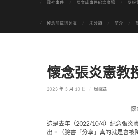
霧社事件
陳文成事件紀念廣場
反服
悼念前輩與師友
未分類
簡介
懷念張炎憲教
2023 年 3 月 10 日
/
周婉窈
懷
這是去年（2022/10/4）紀念
出。（臉書「分享」真的就是會被