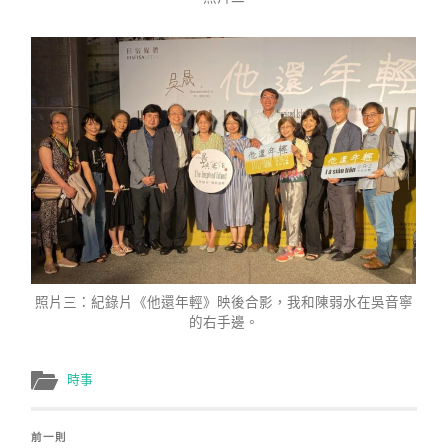
照片三：紀錄片《他還年輕》映後合影，我和陳弱水在吳音寧
的右手邊。
時事
前一則