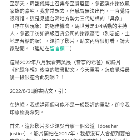
至那天，周馥儀博士召集冬至賞屋團，參觀溪州謝依鳳
家族的豪宅，我非常想去，但感冒無法出門，一直覺得
很可惜。這是見證台灣地方勢力三代結構的「具象」
（存在與現象）的絕佳機會，馬世芳是1/4活動的主持
人，參觀了彷如高級百貨公司的謝家豪宅（別忘記，土
地是台糖的喔），還拍了影片，貼文內容很好看，請大
家點閱。（連結在
留言欄二
）
這是2022年八月我看完吳晟（音寧的老爸）紀錄片
《他還年輕》後寫的臉書貼文，今天重看，怎麼覺得最
後一段很適合此刻呢？！
2022/8/31臉書貼文，引：
在這裡，我想講兩個可能不是一般影評的重點，卻令我
印象極為深刻。
首先，這部影片多少還吳音寧一個公道（does her
justice）。影片開拍在2017年，我想沒有人會想到要拍