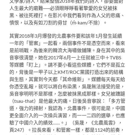
文學家/詩人，結果整個2018年我們的詩人，卻要面對
人生最大的磨難──必須眼睜睜看著摯愛的女兒被抹
黑、被往死裡打。在影片中我們看到作為人父的悲痛、
憤恨，以及有如刀割的毋甘（m̄-kam/不捨）。
其實2018年3月爆發的北農事件要和該年1月發生延續
一年的「管案」一起看，兩個事件不是憑空而來，看來
是前哨戰，為後來的韓流大海嘯做鋪陳。身在其中的吳
音寧很清楚，她在2017年6月一上任就被三中＋TVBS
等媒體「盯上」。請不要小看這些媒體，它們不是孤立
的，背後是一甲子以上KMT/ROC黨國打造出來的結構
與生態，其實到今天都「其命維新」。媒體每天每天給
你憑空亂報，就可以將白布染黑，吳晟無法接受的是，
吳音寧明明不是那樣，怎麼被抹黑成那樣。女兒被蹧躂
（tsau-that）是他最大的痛。日後吳音寧說：「多方管
道，強力的掃射，我認為，北農事件，很可能是，中國
更全面介入的一次操兵演習，而一一二四的選舉，也應
驗了中國介入的績效……。」（吳晟，《北農風雲》，
頁247）。拉長來看，和管案一樣，都是1124的前奏，