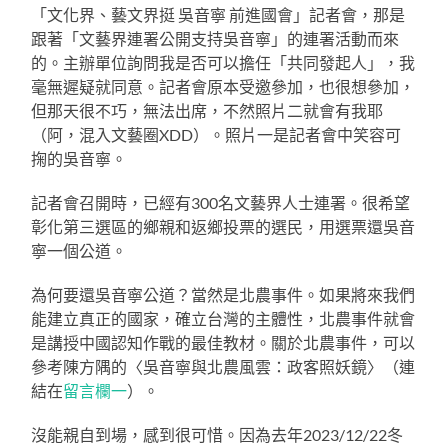
「文化界、藝文界挺 吳音寧 前進國會」記者會，那是
跟著「文藝界連署公開支持吳音寧」的連署活動而來
的。主辦單位詢問我是否可以擔任「共同發起人」，我
毫無遲疑就同意。記者會原本受邀參加，也很想參加，
但那天很不巧，無法出席，不然照片二就會有我耶
（阿，混入文藝圈XDD）。照片一是記者會中笑容可
掬的吳音寧。
記者會召開時，已經有300名文藝界人士連署。很希望
彰化第三選區的鄉親和返鄉投票的選民，用選票還吳音
寧一個公道。
為何要還吳音寧公道？當然是北農事件。如果將來我們
能建立真正的國家，確立台灣的主體性，北農事件就會
是講授中國認知作戰的最佳教材。關於北農事件，可以
參考陳方隅的〈吳音寧與北農風雲：政客照妖鏡〉（連
結在
留言欄一
）。
沒能親自到場，感到很可惜。因為去年2023/12/22冬