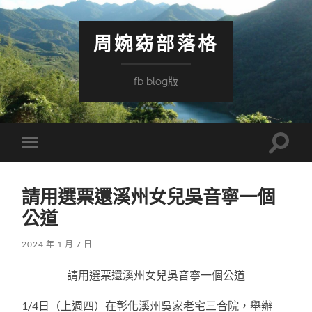
周婉窈部落格
fb blog版
Toggle
Toggle
search
mobile
field
menu
請用選票還溪州女兒吳音寧一個
公道
2024 年 1 月 7 日
請用選票還溪州女兒吳音寧一個公道
1/4日（上週四）在彰化溪州吳家老宅三合院，舉辦