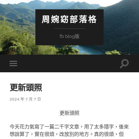
周婉窈部落格
fb blog版
Toggle
Toggle
search
mobile
field
menu
更新頭照
2024 年 7 月 7 日
更新頭照
今天花力氣寫了一篇二千字文章，用了太多隱字，後來
想說算了，實在很煩，改放別的地方。真的很煩，但