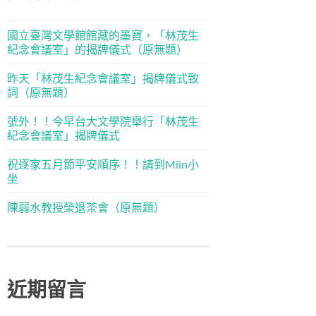
國立臺灣文學館館藏的墨寶，「林茂生
紀念會議室」的揭牌儀式（原無題）
昨天「林茂生紀念會議室」揭牌儀式致
詞（原無題）
號外！！今早台大文學院舉行「林茂生
紀念會議室」揭牌儀式
祝逐家五月節平安順序！！請到Miin小
坐
陳弱水教授榮退茶會（原無題）
近期留言