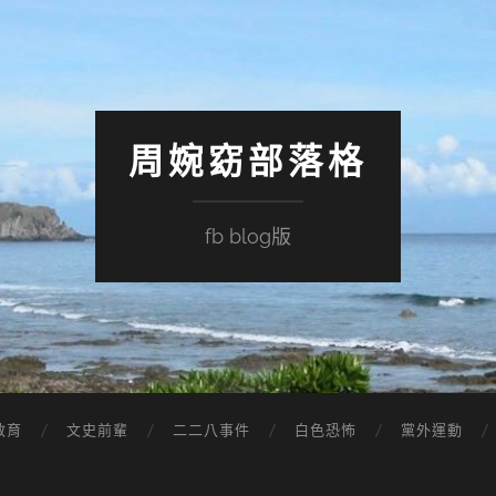
周婉窈部落格
fb blog版
教育
文史前輩
二二八事件
白色恐怖
黨外運動