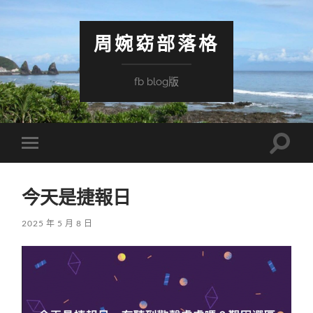
周婉窈部落格
fb blog版
Toggle
Toggle
search
mobile
field
menu
今天是捷報日
2025 年 5 月 8 日