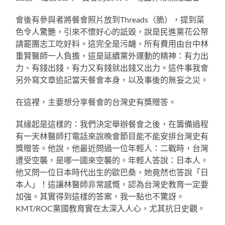
會後有參與者將餐會照片放到Threads（脆），提到菜
色令人驚艷，引來不懷好心的詆毀，說是民進黨花公帑
請罷團志工吃好料。這完全是污衊，所有費用由台中林
重賢醫師一人負擔，這是延續黨外運動的精神：有力出
力、有錢出錢，有力又有錢就出錢又出力。這件事我會
另外寫文章追記當天餐會本身，以及事後的無妄之災。
在這裡，主要想分享餐會的台灣史有獎贈答。
其緣起是這樣的：我們決定舉辦餐會之後，在籌備過程
有一天林醫師打電話來說晚會節目能不能安排台灣史有
獎贈答。他說，他最近問過一位年輕人：二戰時，台灣
遭受空襲，是哪一國來空襲的。年輕人答說：日本人。
他又問一位日本時代出生的歐巴桑，她竟然也答說「日
本人」！這讓林醫師非常感慨，認為台灣史教育一定要
加強。其實得到這樣的答案，我一點也不驚訝。
KMT/ROC黨國教育實在太深入人心，尤其抗日史觀。