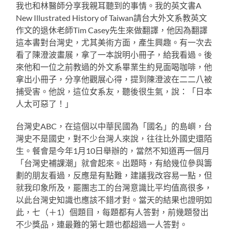
我也和林醫師分享我親耳聽到的事情。我的英文書A
New Illustrated History of Taiwan請台大外文系教英文
作文的退休老師Tim Casey先生來做翻譯，他因為翻譯
這本書對台灣史，尤其美術方面，產生興趣。有一次去
看了陳澄波畫展，拿了一本說明小冊子，給我看過。後
來他和一位之前教過的外文系畢業生約見面喝咖啡，他
拿出小冊子，分享他觀展心得，提到陳澄波在二二八被
捕受害。他說，這位女系友，聽後很生氣，說：「日本
人太可惡了！」
台灣史ABC，在這個以中華民國為「國名」的島嶼，台
灣史不是國史，對不少台灣人來說，往往比外國史還陌
生。餐會是今年1月10日舉辦的，當然不知道再一個月
「台灣史補課潮」就會起來。出題時，有給幾位參與籌
劃的朋友看過，反應是有點難，建議我改容易一點，但
就我印象所及，罷團志工的台灣意識比平均值高很多，
以此台灣史知識也應該不錯才對。當天的結果也證明如
此，七（＋1）個題目，每題都有人答對，前幾題發出
不少獎品，連最難的第七題也都超過一人答對。