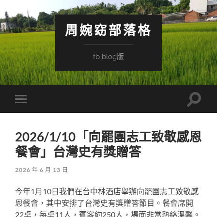
周婉窈部落格
fb blog版
Toggle
Toggle
search
mobile
field
menu
2026/1/10「向罷團志工致敬感恩
餐會」台灣史有獎贈答
2026 年 6 月 13 日
今年1月10日我們在台中林酒店舉辦向罷團志工致敬感
恩餐會，其中安排了台灣史有獎贈答節目。餐會席開
22桌，每桌11人，賓客約250人，場面非常熱絡溫馨。