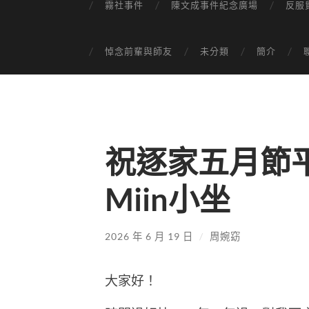
霧社事件
陳文成事件紀念廣場
反服
悼念前輩與師友
未分類
簡介
祝逐家五月節
Miin小坐
2026 年 6 月 19 日
/
周婉窈
大家好！