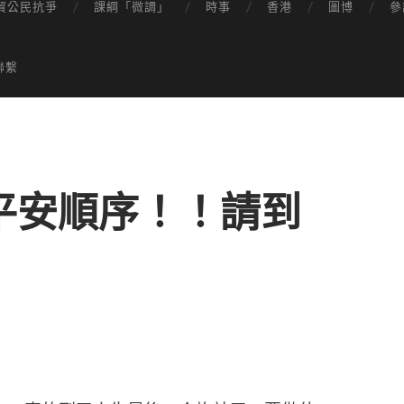
貿公民抗爭
課綱「微調」
時事
香港
圖博
參
聯繫
平安順序！！請到