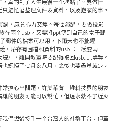
言，真的到了人生最後一个坎站了。要做什
近只能忙著整理文件＆資料，以及搬家的事。
場演講，感覺心力交瘁。每個演講，要做投影
放在兩个usb，又要將ppt傳到自己的電子郵
電子郵件的檔案可以用，下雨天也不能遲
義，帶存有圖檔和資料的usb（一樣要兩
袋），離開教室時要記得取回usb……等等。
講也婉拒了七月＆八月，之後也要盡量減少，
非常擔心出問題，許美華有一堆科技界的朋友
高雄的朋友可能可以幫忙，但遠水救不了近火
天我們想過接手一个台灣人的社群平台，但牽
。