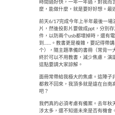
時間過好快，一年一年過，對我而
麼，能做什麼，就是要好好想。最
前天6/17完成今年上半年最後一
片，然後投影片要做成ppt，分別存
件，以防兩个usb都壞掉時，還有
到……。教書更是複雜，要記得帶講
个），隨主題準備的書冊（常背一大
終於可以不用教書，減少焦慮，演
這點要請大家諒解。
面冊常帶給我極大的焦慮。這陣子
都救不回來，我頂多就是遠在台南
吧？
我們真的必須考慮有備案。去年秋
涉太多，還不知道未來是否有機會