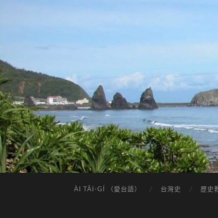
ÀI TÂI-GÍ （愛台語）
台灣史
歷史