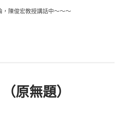
論，陳俊宏教授講話中～～～
！（原無題）