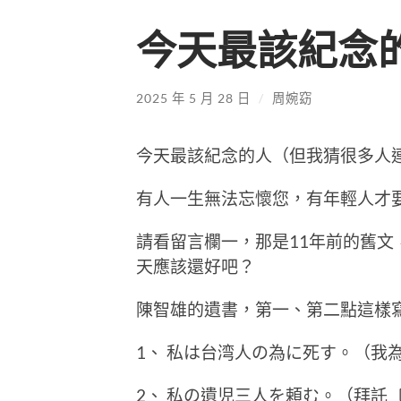
今天最該紀念
2025 年 5 月 28 日
/
周婉窈
今天最該紀念的人（但我猜很多人
有人一生無法忘懷您，有年輕人才
請看留言欄一，那是11年前的舊
天應該還好吧？
陳智雄的遺書，第一、第二點這樣
1、 私は台湾人の為に死す。（我
2、 私の遺児三人を頼む。（拜託