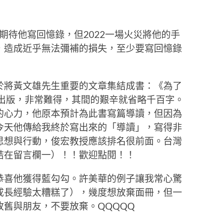
家期待他寫回憶錄，但2022一場火災將他的手
，造成近乎無法彌補的損失，至少要寫回憶錄
於將黃文雄先生重要的文章集結成書：《為了
社出版，非常難得，其間的艱辛就省略千百字。
的心力，他原本預計為此書寫篇導讀，但因為
今天他傳給我終於寫出來的「導讀」，寫得非
思想與行動，俊宏教授應該排名很前面。台灣
結在留言欄一）！！歡迎點閱！！
恭喜他獲得藍勾勾。許美華的例子讓我常心驚
成長經驗太糟糕了），幾度想放棄面冊，但一
舊與朋友，不要放棄。QQQQQ