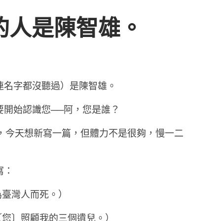
的人是陳智雄。
連名字都沒聽過）是陳智雄。
要開始認識您──阿，您是誰？
文，今天想新寫一篇，但體力不是很夠，慢一二
寫：
為臺灣人而死。）
〔您〕照顧我的三個遺兒。）