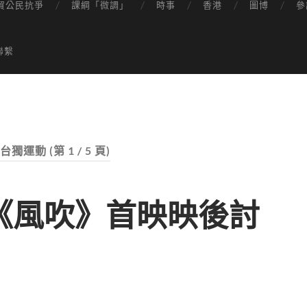
貿公民抗爭
課綱「微調」
時事
香港
圖博
參
聯繫
台獨運動
(第 1 / 5 頁)
《風吹》首映映後討