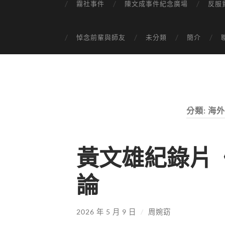
霧社事件
陳文成事件紀念廣場
反服
悼念前輩與師友
未分類
簡介
分類:
海外
黃文雄紀錄片
論
2026 年 5 月 9 日
/
周婉窈