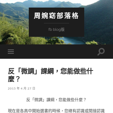
周婉窈部落格
fb blog版
Toggle
Toggle
search
mobile
field
menu
反「微調」課綱，您能做些什
麼？
2015 年 4 月 27 日
反「微調」課綱，您能做些什麼？
現在是各高中開始選書的時候，您總有認識或間接認識