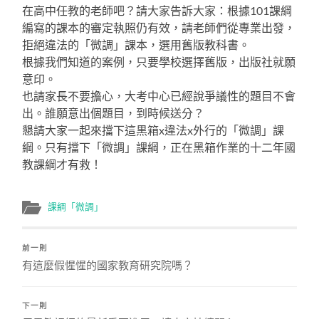
在高中任教的老師吧？請大家告訴大家：根據101課綱
編寫的課本的審定執照仍有效，請老師們從專業出發，
拒絕違法的「微調」課本，選用舊版教科書。
根據我們知道的案例，只要學校選擇舊版，出版社就願
意印。
也請家長不要擔心，大考中心已經說爭議性的題目不會
出。誰願意出個題目，到時候送分？
懇請大家一起來擋下這黒箱x違法x外行的「微調」課
綱。只有擋下「微調」課綱，正在黑箱作業的十二年國
教課綱才有救！
課綱「微調」
前一則
有這麼假惺惺的國家教育研究院嗎？
下一則